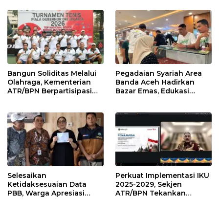
2026
Bangun Soliditas Melalui
Pegadaian Syariah Area
Olahraga, Kementerian
Banda Aceh Hadirkan
ATR/BPN Berpartisipasi
Bazar Emas, Edukasi
dalam Turnamen Tenis
Investasi Aman dan
Piala Gubernur DKI
Sesuai Syariah
Jakarta 2026
Selesaikan
Perkuat Implementasi IKU
Ketidaksesuaian Data
2025-2029, Sekjen
PBB, Warga Apresiasi
ATR/BPN Tekankan
Respon Cepat Bapenda
Keselarasan Indikator
Kota Medan
Kinerja Pusat dan Daerah