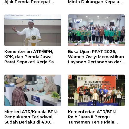
Ajak Pemda Percepat
Minta Dukungan Kepala
Sertipikasi Tanah Rumah
Daerah Wujudkan
Ibadah di NTT
Transformasi Layanan
Pertanahan
Kementerian ATR/BPN,
Buka Ujian PPAT 2026,
KPK, dan Pemda Jawa
Wamen Ossy: Memastikan
Barat Sepakati Kerja Sama
Layanan Pertanahan dari
dalam Upaya Pencegahan
PPAT yang Kompeten,
Korupsi serta Penguatan
Profesional dan
Ekonomi Daerah
Berintegritas
Menteri ATR/Kepala BPN:
Kementerian ATR/BPN
Pengukuran Terjadwal
Raih Juara II Beregu
Sudah Berlaku di 400
Turnamen Tenis Piala
Kantor Pertanahan
Gubernur DKI Jakarta