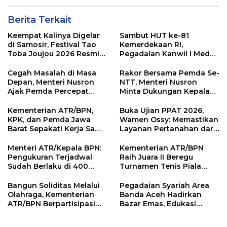
Berita Terkait
Keempat Kalinya Digelar
Sambut HUT ke-81
di Samosir, Festival Tao
Kemerdekaan RI,
Toba Joujou 2026 Resmi
Pegadaian Kanwil I Medan
Dimulai
Gelar PORWIL 2026
Bertajuk “Play Together,
Cegah Masalah di Masa
Rakor Bersama Pemda Se-
Grow Together”
Depan, Menteri Nusron
NTT, Menteri Nusron
Ajak Pemda Percepat
Minta Dukungan Kepala
Sertipikasi Tanah Rumah
Daerah Wujudkan
Ibadah di NTT
Transformasi Layanan
Kementerian ATR/BPN,
Buka Ujian PPAT 2026,
Pertanahan
KPK, dan Pemda Jawa
Wamen Ossy: Memastikan
Barat Sepakati Kerja Sama
Layanan Pertanahan dari
dalam Upaya Pencegahan
PPAT yang Kompeten,
Korupsi serta Penguatan
Profesional dan
Menteri ATR/Kepala BPN:
Kementerian ATR/BPN
Ekonomi Daerah
Berintegritas
Pengukuran Terjadwal
Raih Juara II Beregu
Sudah Berlaku di 400
Turnamen Tenis Piala
Kantor Pertanahan
Gubernur DKI Jakarta
2026
Bangun Soliditas Melalui
Pegadaian Syariah Area
Olahraga, Kementerian
Banda Aceh Hadirkan
ATR/BPN Berpartisipasi
Bazar Emas, Edukasi
dalam Turnamen Tenis
Investasi Aman dan
Piala Gubernur DKI
Sesuai Syariah