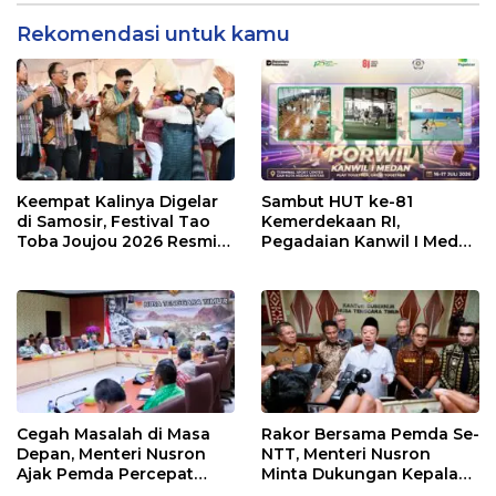
Jakarta 2026
Rekomendasi untuk kamu
Keempat Kalinya Digelar
Sambut HUT ke-81
di Samosir, Festival Tao
Kemerdekaan RI,
Toba Joujou 2026 Resmi
Pegadaian Kanwil I Medan
Dimulai
Gelar PORWIL 2026
Bertajuk “Play Together,
Grow Together”
Cegah Masalah di Masa
Rakor Bersama Pemda Se-
Depan, Menteri Nusron
NTT, Menteri Nusron
Ajak Pemda Percepat
Minta Dukungan Kepala
Sertipikasi Tanah Rumah
Daerah Wujudkan