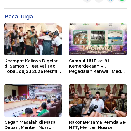
Baca Juga
Keempat Kalinya Digelar
Sambut HUT ke-81
di Samosir, Festival Tao
Kemerdekaan RI,
Toba Joujou 2026 Resmi
Pegadaian Kanwil I Medan
Dimulai
Gelar PORWIL 2026
Bertajuk “Play Together,
Grow Together”
Cegah Masalah di Masa
Rakor Bersama Pemda Se-
Depan, Menteri Nusron
NTT, Menteri Nusron