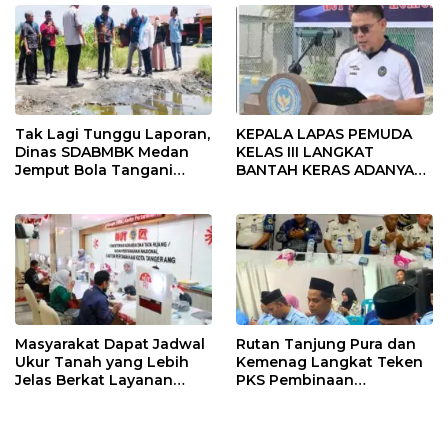
Tak Lagi Tunggu Laporan,
KEPALA LAPAS PEMUDA
Dinas SDABMBK Medan
KELAS III LANGKAT
Jemput Bola Tangani
BANTAH KERAS ADANYA
Infrastruktur
SARANG PENIPUAN YANG
SELALU DITUTUPI
TENTANG SINDIKAT
PENIPU PENJUALAN EMAS
Masyarakat Dapat Jadwal
Rutan Tanjung Pura dan
Ukur Tanah yang Lebih
Kemenag Langkat Teken
Jelas Berkat Layanan
PKS Pembinaan
Pengukuran Terjadwal
Kerohanian Warga Binaan