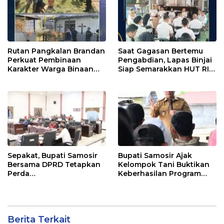
Rutan Pangkalan Brandan
Saat Gagasan Bertemu
Perkuat Pembinaan
Pengabdian, Lapas Binjai
Karakter Warga Binaan
Siap Semarakkan HUT RI
Melalui Budaya
ke-81
Kebersihan
Sepakat, Bupati Samosir
Bupati Samosir Ajak
Bersama DPRD Tetapkan
Kelompok Tani Buktikan
Perda
Keberhasilan Program
Pertanggungjawaban
Kolaborasi Sumut Berkah,
APBD 2025 dan Perda
5 Ton Bibit Kentang
Pengelolaan Sampah
Disalurkan
Berita Terkait