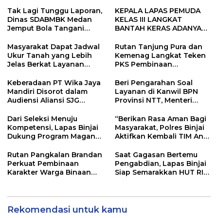
Tak Lagi Tunggu Laporan,
KEPALA LAPAS PEMUDA
Dinas SDABMBK Medan
KELAS III LANGKAT
Jemput Bola Tangani
BANTAH KERAS ADANYA
Infrastruktur
SARANG PENIPUAN YANG
SELALU DITUTUPI
Masyarakat Dapat Jadwal
Rutan Tanjung Pura dan
TENTANG SINDIKAT
Ukur Tanah yang Lebih
Kemenag Langkat Teken
PENIPU PENJUALAN EMAS
Jelas Berkat Layanan
PKS Pembinaan
Pengukuran Terjadwal
Kerohanian Warga Binaan
Keberadaan PT Wika Jaya
Beri Pengarahan Soal
Mandiri Disorot dalam
Layanan di Kanwil BPN
Audiensi Aliansi SJG
Provinsi NTT, Menteri
Bersama DPRD Langkat
Nusron: Gunakan Sudut
Pandang Masyarakat
Dari Seleksi Menuju
“Berikan Rasa Aman Bagi
Kompetensi, Lapas Binjai
Masyarakat, Polres Binjai
Dukung Program Magang
Aktifkan Kembali TIM Anti
Kemenaker
Begal”
Rutan Pangkalan Brandan
Saat Gagasan Bertemu
Perkuat Pembinaan
Pengabdian, Lapas Binjai
Karakter Warga Binaan
Siap Semarakkan HUT RI
Melalui Budaya
ke-81
Kebersihan
Rekomendasi untuk kamu