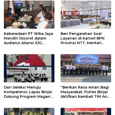
Keberadaan PT Wika Jaya
Beri Pengarahan Soal
Mandiri Disorot dalam
Layanan di Kanwil BPN
Audiensi Aliansi SJG
Provinsi NTT, Menteri
Bersama DPRD Langkat
Nusron: Gunakan Sudut
Pandang Masyarakat
Dari Seleksi Menuju
“Berikan Rasa Aman Bagi
Kompetensi, Lapas Binjai
Masyarakat, Polres Binjai
Dukung Program Magang
Aktifkan Kembali TIM Anti
Kemenaker
Begal”