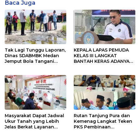
Baca Juga
Tak Lagi Tunggu Laporan,
KEPALA LAPAS PEMUDA
Dinas SDABMBK Medan
KELAS III LANGKAT
Jemput Bola Tangani
BANTAH KERAS ADANYA
Infrastruktur
SARANG PENIPUAN YANG
SELALU DITUTUPI
TENTANG SINDIKAT
PENIPU PENJUALAN EMAS
Masyarakat Dapat Jadwal
Rutan Tanjung Pura dan
Ukur Tanah yang Lebih
Kemenag Langkat Teken
Jelas Berkat Layanan
PKS Pembinaan
Pengukuran Terjadwal
Kerohanian Warga Binaan