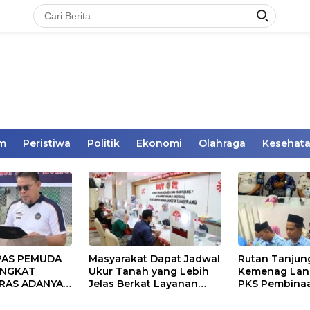
im
Peristiwa
Politik
Ekonomi
Olahraga
Kesehat
PAS PEMUDA
Masyarakat Dapat Jadwal
Rutan Tanjun
LANGKAT
Ukur Tanah yang Lebih
Kemenag Lan
RAS ADANYA
Jelas Berkat Layanan
PKS Pembina
NIPUAN YANG
Pengukuran Terjadwal
Kerohanian 
TUTUPI
Binaan