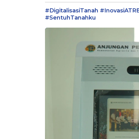
TENTANG S
#DigitalisasiTanah #InovasiATR
PENIPU PE
EMAS
#SentuhTanahku