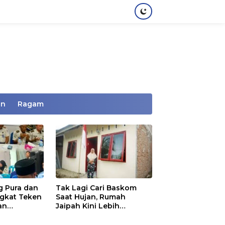
an
Ragam
g Pura dan
Tak Lagi Cari Baskom
gkat Teken
Saat Hujan, Rumah
an
Jaipah Kini Lebih
Warga
Nyaman Ditempati