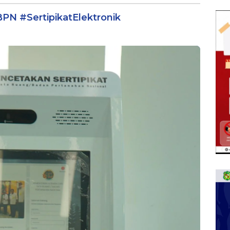
INDIKAT
BPN #SertipikatElektronik
NJUALAN