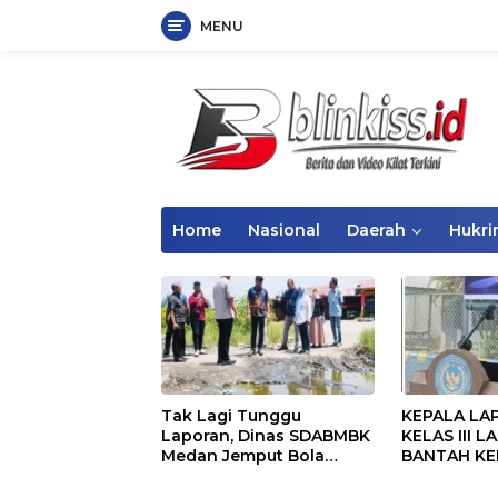
MENU
Langsung
ke
konten
Home
Nasional
Daerah
Hukr
Tak Lagi Tunggu
KEPALA LA
Laporan, Dinas SDABMBK
KELAS III 
Medan Jemput Bola
BANTAH KE
Tangani Infrastruktur
SARANG PE
SELALU DI