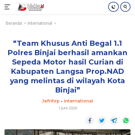
Langsung
Beranda
International
ke
konten
“Team Khusus Anti Begal 1.1
Polres Binjai berhasil amankan
Sepeda Motor hasil Curian di
Kabupaten Langsa Prop.NAD
yang melintas di wilayah Kota
Binjai”
Jefrihrp
-
International
1 Juni 2026