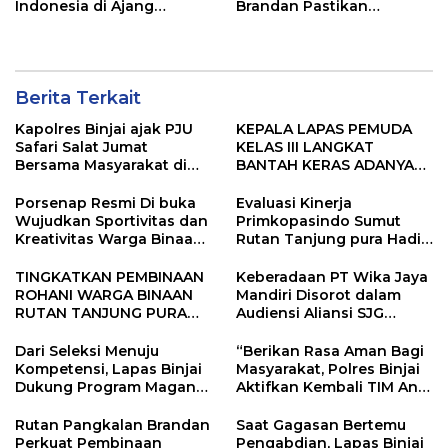
Indonesia di Ajang
Brandan Pastikan
Internasional G2 Asian
Keamanan dan Layanan
Tetap Prima
Berita Terkait
Kapolres Binjai ajak PJU
KEPALA LAPAS PEMUDA
Safari Salat Jumat
KELAS III LANGKAT
Bersama Masyarakat di
BANTAH KERAS ADANYA
Masjid Agung Kota Binjai
SARANG PENIPUAN YANG
SELALU DITUTUPI
Porsenap Resmi Di buka
Evaluasi Kinerja
TENTANG SINDIKAT
Wujudkan Sportivitas dan
Primkopasindo Sumut
PENIPU PENJUALAN EMAS
Kreativitas Warga Binaan
Rutan Tanjung pura Hadir
Lapas pemuda kelas lll
via Daring Dorong Kinerja
Langkat
dan Penguatan Koperasi
TINGKATKAN PEMBINAAN
Keberadaan PT Wika Jaya
ROHANI WARGA BINAAN
Mandiri Disorot dalam
RUTAN TANJUNG PURA
Audiensi Aliansi SJG
TANDATANGANI PKS
Bersama DPRD Langkat
BERSAMA KEMENTERIAN
Dari Seleksi Menuju
“Berikan Rasa Aman Bagi
AGAMA KABUPATEN
Kompetensi, Lapas Binjai
Masyarakat, Polres Binjai
LANGKAT
Dukung Program Magang
Aktifkan Kembali TIM Anti
Kemenaker
Begal”
Rutan Pangkalan Brandan
Saat Gagasan Bertemu
Perkuat Pembinaan
Pengabdian, Lapas Binjai