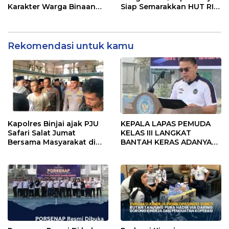
Karakter Warga Binaan
Siap Semarakkan HUT RI
Melalui Budaya
ke-81
Kebersihan
Rekomendasi untuk kamu
Kapolres Binjai ajak PJU
KEPALA LAPAS PEMUDA
Safari Salat Jumat
KELAS III LANGKAT
Bersama Masyarakat di
BANTAH KERAS ADANYA
Masjid Agung Kota Binjai
SARANG PENIPUAN YANG
SELALU DITUTUPI
TENTANG SINDIKAT
PENIPU PENJUALAN EMAS