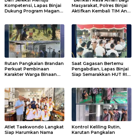
Kompetensi, Lapas Binjai
Masyarakat, Polres Binjai
Dukung Program Magang
Aktifkan Kembali TIM Anti
Kemenaker
Begal”
Rutan Pangkalan Brandan
Saat Gagasan Bertemu
Perkuat Pembinaan
Pengabdian, Lapas Binjai
Karakter Warga Binaan
Siap Semarakkan HUT RI
Melalui Budaya
ke-81
Kebersihan
Atlet Taekwondo Langkat
Kontrol Keliling Rutin,
Siap Harumkan Nama
Karutan Pangkalan