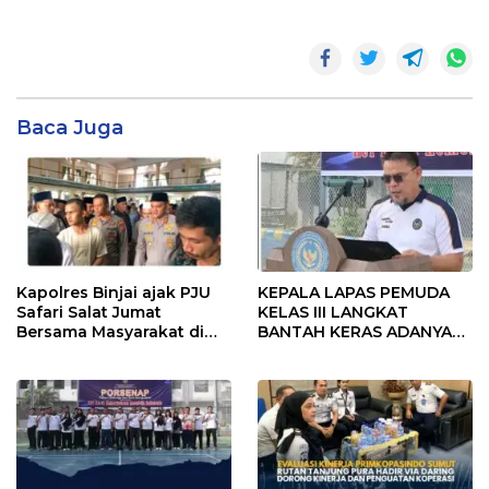
Baca Juga
Kapolres Binjai ajak PJU
KEPALA LAPAS PEMUDA
Safari Salat Jumat
KELAS III LANGKAT
Bersama Masyarakat di
BANTAH KERAS ADANYA
Masjid Agung Kota Binjai
SARANG PENIPUAN YANG
SELALU DITUTUPI
TENTANG SINDIKAT
PENIPU PENJUALAN EMAS