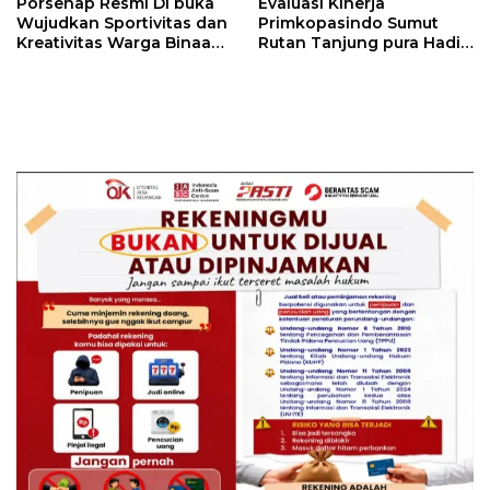
Porsenap Resmi Di buka
Evaluasi Kinerja
Wujudkan Sportivitas dan
Primkopasindo Sumut
Kreativitas Warga Binaan
Rutan Tanjung pura Hadir
Lapas pemuda kelas lll
via Daring Dorong Kinerja
Langkat
dan Penguatan Koperasi