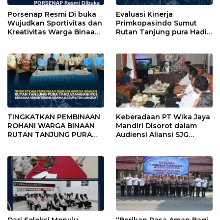
Porsenap Resmi Di buka
Evaluasi Kinerja
Wujudkan Sportivitas dan
Primkopasindo Sumut
Kreativitas Warga Binaan
Rutan Tanjung pura Hadir
Lapas pemuda kelas lll
via Daring Dorong Kinerja
Langkat
dan Penguatan Koperasi
TINGKATKAN PEMBINAAN
Keberadaan PT Wika Jaya
ROHANI WARGA BINAAN
Mandiri Disorot dalam
RUTAN TANJUNG PURA
Audiensi Aliansi SJG
TANDATANGANI PKS
Bersama DPRD Langkat
BERSAMA KEMENTERIAN
AGAMA KABUPATEN
LANGKAT
Dari Seleksi Menuju
“Berikan Rasa Aman Bagi