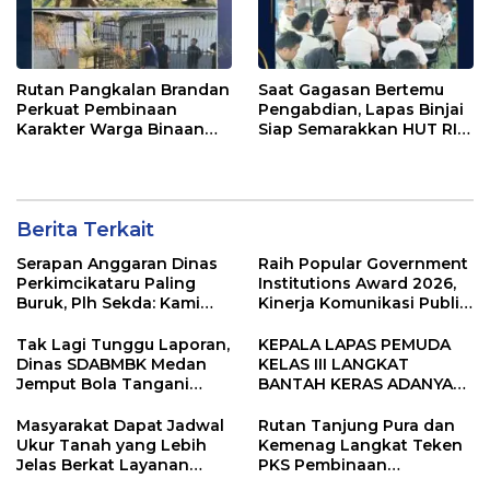
Rutan Pangkalan Brandan
Saat Gagasan Bertemu
Perkuat Pembinaan
Pengabdian, Lapas Binjai
Karakter Warga Binaan
Siap Semarakkan HUT RI
Melalui Budaya
ke-81
Kebersihan
Berita Terkait
Serapan Anggaran Dinas
Raih Popular Government
Perkimcikataru Paling
Institutions Award 2026,
Buruk, Plh Sekda: Kami
Kinerja Komunikasi Publik
Sarankan Dievaluasi
Kementerian ATR/BPN
Kembali Diakui
Tak Lagi Tunggu Laporan,
KEPALA LAPAS PEMUDA
Dinas SDABMBK Medan
KELAS III LANGKAT
Jemput Bola Tangani
BANTAH KERAS ADANYA
Infrastruktur
SARANG PENIPUAN YANG
SELALU DITUTUPI
Masyarakat Dapat Jadwal
Rutan Tanjung Pura dan
TENTANG SINDIKAT
Ukur Tanah yang Lebih
Kemenag Langkat Teken
PENIPU PENJUALAN EMAS
Jelas Berkat Layanan
PKS Pembinaan
Pengukuran Terjadwal
Kerohanian Warga Binaan