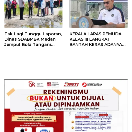
Tak Lagi Tunggu Laporan,
KEPALA LAPAS PEMUDA
Dinas SDABMBK Medan
KELAS III LANGKAT
Jemput Bola Tangani
BANTAH KERAS ADANYA
Infrastruktur
SARANG PENIPUAN YANG
SELALU DITUTUPI
TENTANG SINDIKAT
PENIPU PENJUALAN EMAS