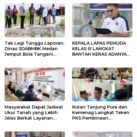
Kembali Diakui
Tak Lagi Tunggu Laporan,
KEPALA LAPAS PEMUDA
Dinas SDABMBK Medan
KELAS III LANGKAT
Jemput Bola Tangani
BANTAH KERAS ADANYA
Infrastruktur
SARANG PENIPUAN YANG
SELALU DITUTUPI
TENTANG SINDIKAT
PENIPU PENJUALAN EMAS
Masyarakat Dapat Jadwal
Rutan Tanjung Pura dan
Ukur Tanah yang Lebih
Kemenag Langkat Teken
Jelas Berkat Layanan
PKS Pembinaan
Pengukuran Terjadwal
Kerohanian Warga Binaan