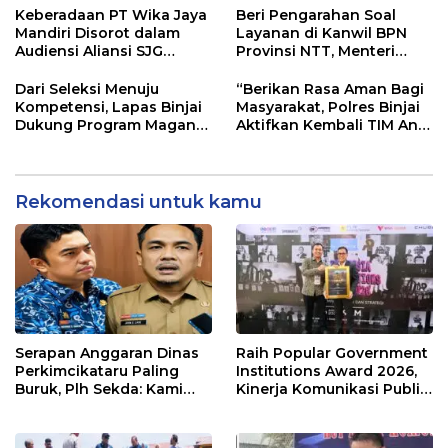
Keberadaan PT Wika Jaya
Beri Pengarahan Soal
Mandiri Disorot dalam
Layanan di Kanwil BPN
Audiensi Aliansi SJG
Provinsi NTT, Menteri
Bersama DPRD Langkat
Nusron: Gunakan Sudut
Pandang Masyarakat
Dari Seleksi Menuju
“Berikan Rasa Aman Bagi
Kompetensi, Lapas Binjai
Masyarakat, Polres Binjai
Dukung Program Magang
Aktifkan Kembali TIM Anti
Kemenaker
Begal”
Rekomendasi untuk kamu
Serapan Anggaran Dinas
Raih Popular Government
Perkimcikataru Paling
Institutions Award 2026,
Buruk, Plh Sekda: Kami
Kinerja Komunikasi Publik
Sarankan Dievaluasi
Kementerian ATR/BPN
Kembali Diakui