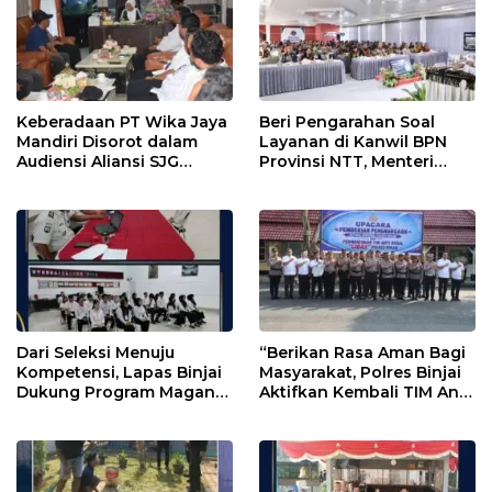
Keberadaan PT Wika Jaya
Beri Pengarahan Soal
Mandiri Disorot dalam
Layanan di Kanwil BPN
Audiensi Aliansi SJG
Provinsi NTT, Menteri
Bersama DPRD Langkat
Nusron: Gunakan Sudut
Pandang Masyarakat
Dari Seleksi Menuju
“Berikan Rasa Aman Bagi
Kompetensi, Lapas Binjai
Masyarakat, Polres Binjai
Dukung Program Magang
Aktifkan Kembali TIM Anti
Kemenaker
Begal”