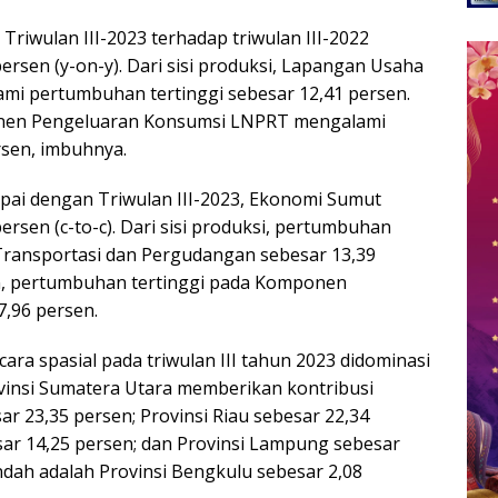
Triwulan III-2023 terhadap triwulan III-2022
sen (y-on-y). Dari sisi produksi, Lapangan Usaha
mi pertumbuhan tertinggi sebesar 12,41 persen.
ponen Pengeluaran Konsumsi LNPRT mengalami
rsen, imbuhnya.
ampai dengan Triwulan III-2023, Ekonomi Sumut
sen (c-to-c). Dari sisi produksi, pertumbuhan
 Transportasi dan Pergudangan sebesar 13,39
an, pertumbuhan tertinggi pada Komponen
,96 persen.
ara spasial pada triwulan III tahun 2023 didominasi
ovinsi Sumatera Utara memberikan kontribusi
r 23,35 persen; Provinsi Riau sebesar 22,34
sar 14,25 persen; dan Provinsi Lampung sebesar
ndah adalah Provinsi Bengkulu sebesar 2,08