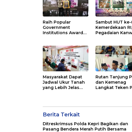
Kebangsaan.
Raih Popular
Sambut HUT ke-
Government
Kemerdekaan RI
Institutions Award
Pegadaian Kanwi
2026, Kinerja
Medan Gelar
Komunikasi Publik
PORWIL 2026
Kementerian
Bertajuk “Play
ATR/BPN Kembali
Together, Grow
Diakui
Together”
Masyarakat Dapat
Rutan Tanjung P
Jadwal Ukur Tanah
dan Kemenag
yang Lebih Jelas
Langkat Teken 
Berkat Layanan
Pembinaan
Pengukuran
Kerohanian War
Terjadwal
Binaan
Berita Terkait
Ditreskrimsus Polda Kepri Bagikan dan
Pasang Bendera Merah Putih Bersama