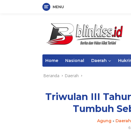
MENU
Langsung
ke
konten
Home
Nasional
Daerah
Hukr
Beranda
Daerah
Triwulan III Tah
Tumbuh Seb
Agung
-
Daerah
6