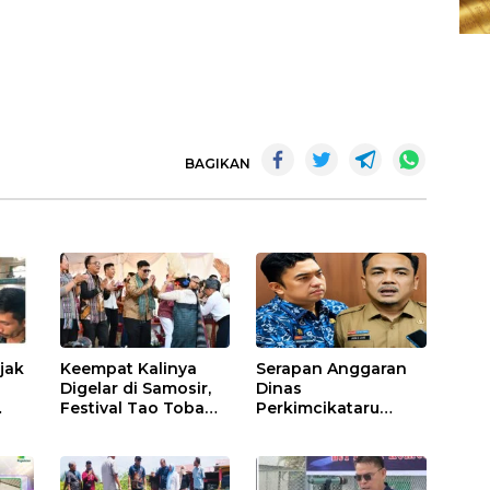
BAGIKAN
ajak
Keempat Kalinya
Serapan Anggaran
Digelar di Samosir,
Dinas
Festival Tao Toba
Perkimcikataru
asjid
Joujou 2026 Resmi
Paling Buruk, Plh
ai
Dimulai
Sekda: Kami
Sarankan Dievaluasi