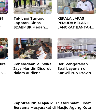
81
Tak Lagi Tunggu
KEPALA LAPAS
,
Laporan, Dinas
PEMUDA KELAS III
l I
SDABMBK Medan
LANGKAT BANTAH
Jemput Bola
KERAS ADANYA
Tangani
SARANG PENIPUAN
Infrastruktur
YANG SELALU
DITUTUPI TENTANG
SINDIKAT PENIPU
PENJUALAN EMAS
ura
Keberadaan PT Wika
Beri Pengarahan
Jaya Mandiri Disorot
Soal Layanan di
PKS
dalam Audiensi
Kanwil BPN Provinsi
Aliansi SJG Bersama
NTT, Menteri
ga
DPRD Langkat
Nusron: Gunakan
Sudut Pandang
Masyarakat
Kapolres Binjai ajak PJU Safari Salat Jumat
Bersama Masyarakat di Masjid Agung Kota