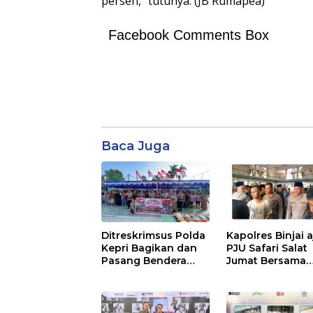
persen,” tutunya. (JB Rumapea)
Facebook Comments Box
Baca Juga
Ditreskrimsus Polda
Kapolres Binjai 
Kepri Bagikan dan
PJU Safari Salat
Pasang Bendera
Jumat Bersama
Merah Putih
Masyarakat di M
Bersama
Agung Kota Binj
Masyarakat, Perkuat
Semangat