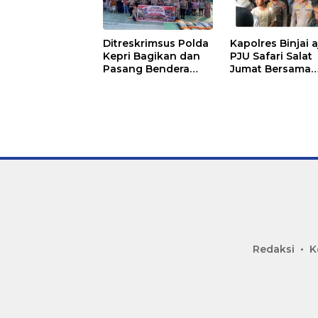
Ditreskrimsus Polda
Kapolres Binjai 
Kepri Bagikan dan
PJU Safari Salat
Pasang Bendera
Jumat Bersama
Merah Putih
Masyarakat di M
Bersama
Agung Kota Binj
Masyarakat, Perkuat
Semangat
Kebangsaan.
Redaksi
K