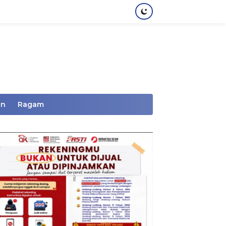
an
Ragam