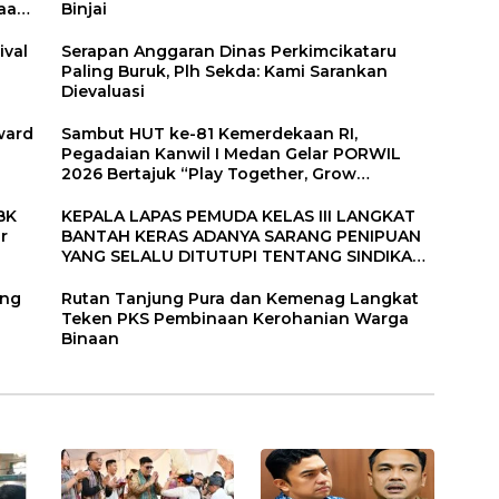
aan.
Binjai
ival
Serapan Anggaran Dinas Perkimcikataru
Paling Buruk, Plh Sekda: Kami Sarankan
Dievaluasi
ward
Sambut HUT ke-81 Kemerdekaan RI,
Pegadaian Kanwil I Medan Gelar PORWIL
2026 Bertajuk “Play Together, Grow
Together”
BK
KEPALA LAPAS PEMUDA KELAS III LANGKAT
r
BANTAH KERAS ADANYA SARANG PENIPUAN
YANG SELALU DITUTUPI TENTANG SINDIKAT
PENIPU PENJUALAN EMAS
ang
Rutan Tanjung Pura dan Kemenag Langkat
Teken PKS Pembinaan Kerohanian Warga
Binaan