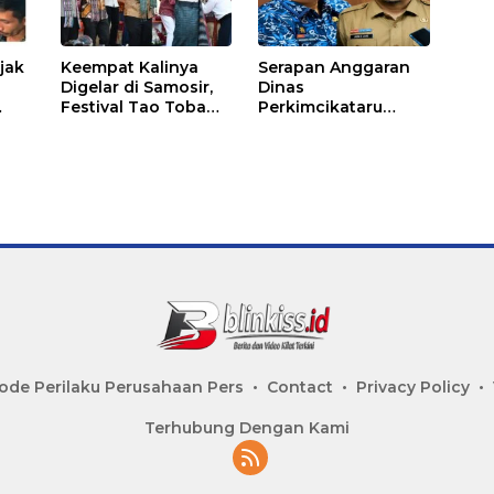
ajak
Keempat Kalinya
Serapan Anggaran
Digelar di Samosir,
Dinas
Festival Tao Toba
Perkimcikataru
asjid
Joujou 2026 Resmi
Paling Buruk, Plh
ai
Dimulai
Sekda: Kami
Sarankan Dievaluasi
ode Perilaku Perusahaan Pers
Contact
Privacy Policy
Terhubung Dengan Kami