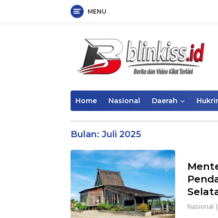
MENU
Langsung
ke
konten
Home
Nasional
Daerah
Hukr
Bulan:
Juli 2025
Mente
Penda
Selat
Nasional