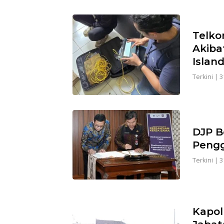
Telko
Akiba
Islan
Terkini
|
3
DJP B
Pengg
Terkini
|
3
Kapol