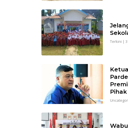
Jelan
Sekol
Terkini
|
3
Ketua
Parde
Premi
Pihak
Uncategor
Wabup