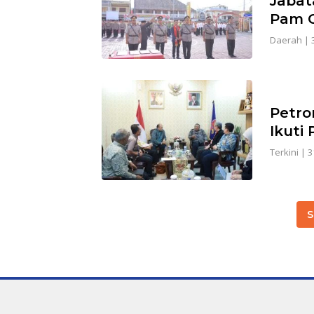
Jabat
Pam O
Daerah
|
Petro
Ikuti
Terkini
|
3
S