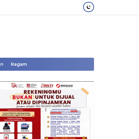
an
Ragam