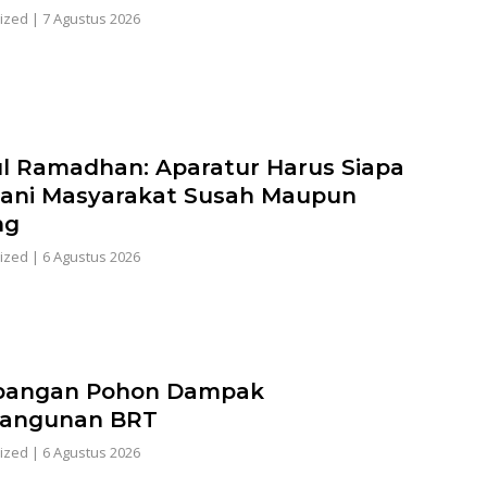
ized
|
7 Agustus 2026
ul Ramadhan: Aparatur Harus Siapa
ani Masyarakat Susah Maupun
ng
ized
|
6 Agustus 2026
bangan Pohon Dampak
angunan BRT
ized
|
6 Agustus 2026