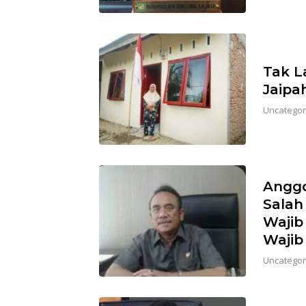
Tak L
Jaipa
Uncategor
Anggo
Salah
Wajib
Wajib
Uncategor