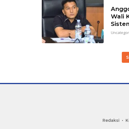
Anggo
Wali 
Siste
Uncategor
S
Redaksi
K