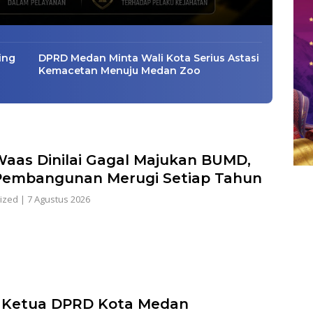
ing
DPRD Medan Minta Wali Kota Serius Astasi
Kemacetan Menuju Medan Zoo
Waas Dinilai Gagal Majukan BUMD,
embangunan Merugi Setiap Tahun
ized
|
7 Agustus 2026
 Ketua DPRD Kota Medan