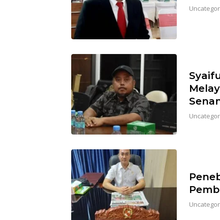
Uncategor
Syaif
Melay
Sena
Uncategor
Pene
Pemb
Uncategor