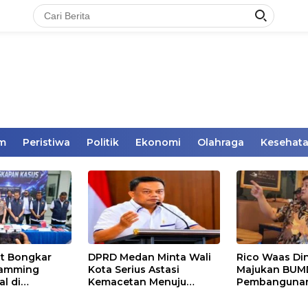
im
Peristiwa
Politik
Ekonomi
Olahraga
Kesehat
t Bongkar
DPRD Medan Minta Wali
Rico Waas Din
camming
Kota Serius Astasi
Majukan BUM
al di
Kemacetan Menuju
Pembangunan
 Medan,
Medan Zoo
Setiap Tahun
 Rp6,7 Miliar