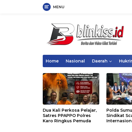
MENU
Langsung
ke
konten
Home
Nasional
Daerah
Hukr
Dua Kali Perkosa Pelajar,
Polda Sumu
Satres PPAPPO Polres
Sindikat S
Karo Ringkus Pemuda
Internasion
Apartemen
Korban Rugi