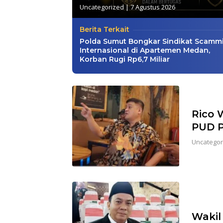
Uncategorized
|
7 Agustus 2026
Berita Terkait
Polda Sumut Bongkar Sindikat Scamm
Internasional di Apartemen Medan,
Korban Rugi Rp6,7 Miliar
Rico 
PUD P
Uncategor
Wakil