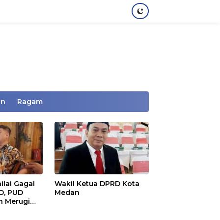
an
Ragam
ilai Gagal
Wakil Ketua DPRD Kota
D, PUD
Medan
 Merugi