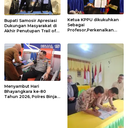
Ketua KPPU dikukuhkan
Bupati Samosir Apresiasi
Sebagai
Dukungan Masyarakat di
Profesor,Perkenalkan
Akhir Penutupan Trail of
“Konstanta Asa” Dorong
The Kings 2026
Pembangunan Nasional
Menyambut Hari
Bhayangkara ke-80
Tahun 2026, Polres Binjai
Melaksanakan Bakti
Kesehatan