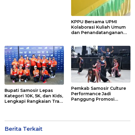
KPPU Bersama UPMI
Kolaborasi Kuliah Umum
dan Penandatanganan
Implementation
Agreement
Pemkab Samosir Culture
Bupati Samosir Lepas
Performance Jadi
Kategori 10K, 5K, dan Kids,
Panggung Promosi
Lengkapi Rangkaian Trail
Budaya Batak di Ajang
of The Kings 2026
Internasional ToTK by
UTMB
Berita Terkait