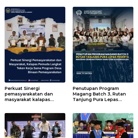
Motivasi
Perkuat Sinergi
Penutupan Program
pemasyarakatan dan
Magang Batch 3, Rutan
masyarakat kalapas
Tanjung Pura Lepas
pemuda Langkat Teken
Peserta Magang dengan
kerja sama program Desa
Penuh Haru dan
Binaan pemasyarakatan
Kebanggaan