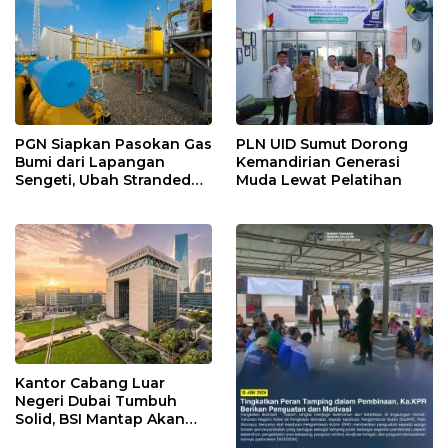
PGN Siapkan Pasokan Gas
PLN UID Sumut Dorong
Bumi dari Lapangan
Kemandirian Generasi
Sengeti, Ubah Stranded
Muda Lewat Pelatihan
Gas Jadi Energi
Kantor Cabang Luar
Negeri Dubai Tumbuh
Solid, BSI Mantap Akan
Perluas Cabang ke Arab