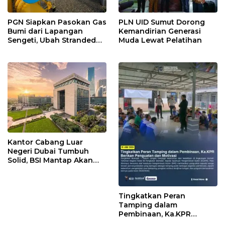
PGN Siapkan Pasokan Gas
PLN UID Sumut Dorong
Bumi dari Lapangan
Kemandirian Generasi
Sengeti, Ubah Stranded
Muda Lewat Pelatihan
Gas Jadi Energi
Kantor Cabang Luar
Negeri Dubai Tumbuh
Solid, BSI Mantap Akan
Perluas Cabang ke Arab
Saudi
Tingkatkan Peran
Tamping dalam
Pembinaan, Ka.KPR
Berikan Penguatan dan