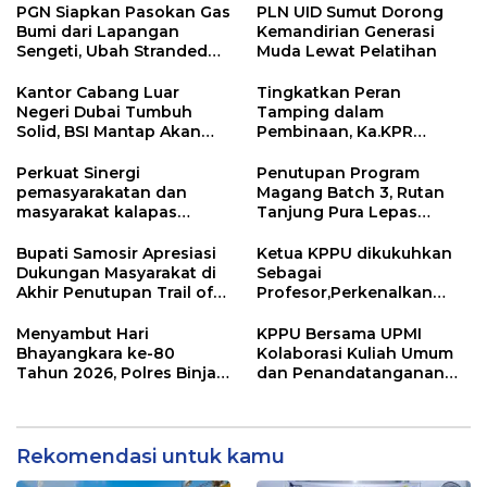
PGN Siapkan Pasokan Gas
PLN UID Sumut Dorong
Bumi dari Lapangan
Kemandirian Generasi
Sengeti, Ubah Stranded
Muda Lewat Pelatihan
Gas Jadi Energi
Kantor Cabang Luar
Tingkatkan Peran
Negeri Dubai Tumbuh
Tamping dalam
Solid, BSI Mantap Akan
Pembinaan, Ka.KPR
Perluas Cabang ke Arab
Berikan Penguatan dan
Saudi
Motivasi
Perkuat Sinergi
Penutupan Program
pemasyarakatan dan
Magang Batch 3, Rutan
masyarakat kalapas
Tanjung Pura Lepas
pemuda Langkat Teken
Peserta Magang dengan
kerja sama program Desa
Penuh Haru dan
Bupati Samosir Apresiasi
Ketua KPPU dikukuhkan
Binaan pemasyarakatan
Kebanggaan
Dukungan Masyarakat di
Sebagai
Akhir Penutupan Trail of
Profesor,Perkenalkan
The Kings 2026
“Konstanta Asa” Dorong
Pembangunan Nasional
Menyambut Hari
KPPU Bersama UPMI
Bhayangkara ke-80
Kolaborasi Kuliah Umum
Tahun 2026, Polres Binjai
dan Penandatanganan
Melaksanakan Bakti
Implementation
Kesehatan
Agreement
Rekomendasi untuk kamu