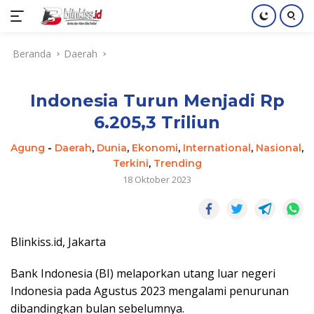
Langsung
Beranda
Daerah
ke
konten
Indonesia Turun Menjadi Rp
6.205,3 Triliun
Agung
-
Daerah
,
Dunia
,
Ekonomi
,
International
,
Nasional
,
Terkini
,
Trending
18 Oktober 2023
Blinkiss.id, Jakarta
Bank Indonesia (BI) melaporkan utang luar negeri
Indonesia pada Agustus 2023 mengalami penurunan
dibandingkan bulan sebelumnya.