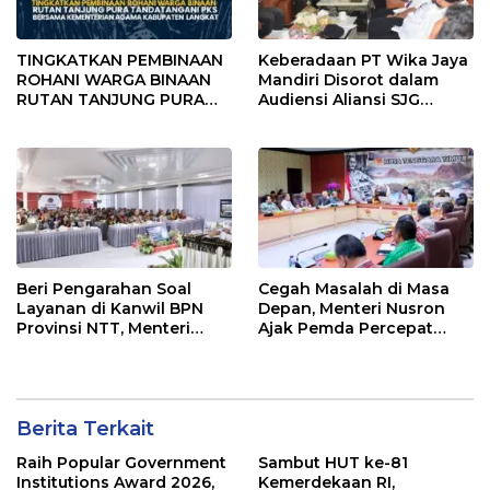
TINGKATKAN PEMBINAAN
Keberadaan PT Wika Jaya
ROHANI WARGA BINAAN
Mandiri Disorot dalam
RUTAN TANJUNG PURA
Audiensi Aliansi SJG
TANDATANGANI PKS
Bersama DPRD Langkat
BERSAMA KEMENTERIAN
AGAMA KABUPATEN
LANGKAT
Beri Pengarahan Soal
Cegah Masalah di Masa
Layanan di Kanwil BPN
Depan, Menteri Nusron
Provinsi NTT, Menteri
Ajak Pemda Percepat
Nusron: Gunakan Sudut
Sertipikasi Tanah Rumah
Pandang Masyarakat
Ibadah di NTT
Berita Terkait
Raih Popular Government
Sambut HUT ke-81
Institutions Award 2026,
Kemerdekaan RI,