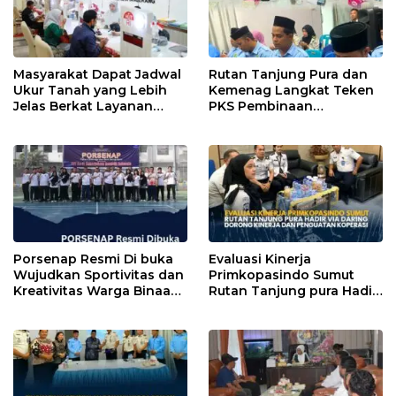
Masyarakat Dapat Jadwal
Rutan Tanjung Pura dan
Ukur Tanah yang Lebih
Kemenag Langkat Teken
Jelas Berkat Layanan
PKS Pembinaan
Pengukuran Terjadwal
Kerohanian Warga Binaan
Porsenap Resmi Di buka
Evaluasi Kinerja
Wujudkan Sportivitas dan
Primkopasindo Sumut
Kreativitas Warga Binaan
Rutan Tanjung pura Hadir
Lapas pemuda kelas lll
via Daring Dorong Kinerja
Langkat
dan Penguatan Koperasi