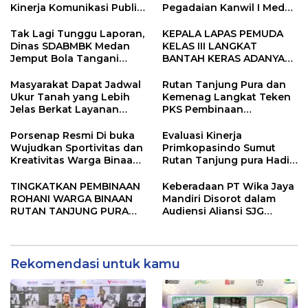
Kinerja Komunikasi Publik
Pegadaian Kanwil I Medan
Kementerian ATR/BPN
Gelar PORWIL 2026
Kembali Diakui
Bertajuk “Play Together,
Tak Lagi Tunggu Laporan,
KEPALA LAPAS PEMUDA
Grow Together”
Dinas SDABMBK Medan
KELAS III LANGKAT
Jemput Bola Tangani
BANTAH KERAS ADANYA
Infrastruktur
SARANG PENIPUAN YANG
SELALU DITUTUPI
Masyarakat Dapat Jadwal
Rutan Tanjung Pura dan
TENTANG SINDIKAT
Ukur Tanah yang Lebih
Kemenag Langkat Teken
PENIPU PENJUALAN EMAS
Jelas Berkat Layanan
PKS Pembinaan
Pengukuran Terjadwal
Kerohanian Warga Binaan
Porsenap Resmi Di buka
Evaluasi Kinerja
Wujudkan Sportivitas dan
Primkopasindo Sumut
Kreativitas Warga Binaan
Rutan Tanjung pura Hadir
Lapas pemuda kelas lll
via Daring Dorong Kinerja
Langkat
dan Penguatan Koperasi
TINGKATKAN PEMBINAAN
Keberadaan PT Wika Jaya
ROHANI WARGA BINAAN
Mandiri Disorot dalam
RUTAN TANJUNG PURA
Audiensi Aliansi SJG
TANDATANGANI PKS
Bersama DPRD Langkat
BERSAMA KEMENTERIAN
AGAMA KABUPATEN
LANGKAT
Rekomendasi untuk kamu