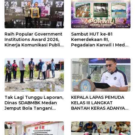
Raih Popular Government
Sambut HUT ke-81
Institutions Award 2026,
Kemerdekaan RI,
Kinerja Komunikasi Publik
Pegadaian Kanwil I Medan
Kementerian ATR/BPN
Gelar PORWIL 2026
Kembali Diakui
Bertajuk “Play Together,
Grow Together”
Tak Lagi Tunggu Laporan,
KEPALA LAPAS PEMUDA
Dinas SDABMBK Medan
KELAS III LANGKAT
Jemput Bola Tangani
BANTAH KERAS ADANYA
Infrastruktur
SARANG PENIPUAN YANG
SELALU DITUTUPI
TENTANG SINDIKAT
PENIPU PENJUALAN EMAS