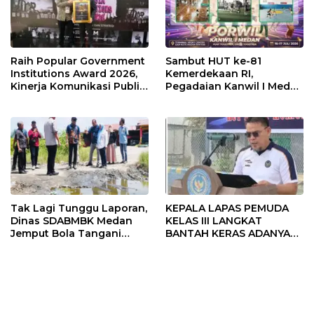
Raih Popular Government
Sambut HUT ke-81
Institutions Award 2026,
Kemerdekaan RI,
Kinerja Komunikasi Publik
Pegadaian Kanwil I Medan
Kementerian ATR/BPN
Gelar PORWIL 2026
Kembali Diakui
Bertajuk “Play Together,
Grow Together”
Tak Lagi Tunggu Laporan,
KEPALA LAPAS PEMUDA
Dinas SDABMBK Medan
KELAS III LANGKAT
Jemput Bola Tangani
BANTAH KERAS ADANYA
Infrastruktur
SARANG PENIPUAN YANG
SELALU DITUTUPI
TENTANG SINDIKAT
PENIPU PENJUALAN EMAS