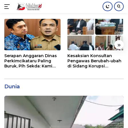
Langsung
ke
konten
«
»
Serapan Anggaran Dinas
Kesaksian Konsultan
Perkimcikataru Paling
Pengawas Berubah-ubah
Buruk, Plh Sekda: Kami
di Sidang Korupsi
Sarankan Dievaluasi
Waterfront City Samosir
Dunia