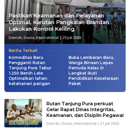
Pastikan Keamanan dan Pelayanan
Optimal, Karutan Pangkalan Brandan
Lakukan Kontrol Keliling
Daerah
,
Dunia
,
International
|
29 Juli 2026
Berita Terkait
Komoditas Baru
Buka Lembaran Baru,
Pengganti Rutan
Warga Binaan Lapas
Tanjung Pura Tabur
Pemuda Kelas III
1.250 Benih Lele
Langkat Ikuti
Optimalkan lahan
Pendidikan Kesetaraan
ketahanan pangan
Paket
Rutan Tanjung Pura perkuat
Gelar Rapat Dinas Integritas,
Keamanan, dan Disiplin Pegawai
Daerah
,
Dunia
,
International
|
21 Juli 2026