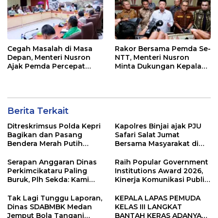
Cegah Masalah di Masa
Rakor Bersama Pemda Se-
Depan, Menteri Nusron
NTT, Menteri Nusron
Ajak Pemda Percepat
Minta Dukungan Kepala
Sertipikasi Tanah Rumah
Daerah Wujudkan
Ibadah di NTT
Transformasi Layanan
Pertanahan
Berita Terkait
Ditreskrimsus Polda Kepri
Kapolres Binjai ajak PJU
Bagikan dan Pasang
Safari Salat Jumat
Bendera Merah Putih
Bersama Masyarakat di
Bersama Masyarakat,
Masjid Agung Kota Binjai
Perkuat Semangat
Serapan Anggaran Dinas
Raih Popular Government
Kebangsaan.
Perkimcikataru Paling
Institutions Award 2026,
Buruk, Plh Sekda: Kami
Kinerja Komunikasi Publik
Sarankan Dievaluasi
Kementerian ATR/BPN
Kembali Diakui
Tak Lagi Tunggu Laporan,
KEPALA LAPAS PEMUDA
Dinas SDABMBK Medan
KELAS III LANGKAT
Jemput Bola Tangani
BANTAH KERAS ADANYA