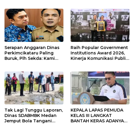
Bersama Masyarakat,
Masjid Agung Kota Binjai
Perkuat Semangat
Kebangsaan.
Serapan Anggaran Dinas
Raih Popular Government
Perkimcikataru Paling
Institutions Award 2026,
Buruk, Plh Sekda: Kami
Kinerja Komunikasi Publik
Sarankan Dievaluasi
Kementerian ATR/BPN
Kembali Diakui
Tak Lagi Tunggu Laporan,
KEPALA LAPAS PEMUDA
Dinas SDABMBK Medan
KELAS III LANGKAT
Jemput Bola Tangani
BANTAH KERAS ADANYA
Infrastruktur
SARANG PENIPUAN YANG
SELALU DITUTUPI