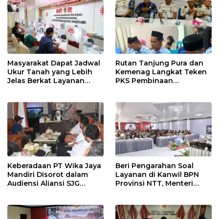
TENTANG SINDIKAT
PENIPU PENJUALAN EMAS
Masyarakat Dapat Jadwal
Rutan Tanjung Pura dan
Ukur Tanah yang Lebih
Kemenag Langkat Teken
Jelas Berkat Layanan
PKS Pembinaan
Pengukuran Terjadwal
Kerohanian Warga Binaan
Keberadaan PT Wika Jaya
Beri Pengarahan Soal
Mandiri Disorot dalam
Layanan di Kanwil BPN
Audiensi Aliansi SJG
Provinsi NTT, Menteri
Bersama DPRD Langkat
Nusron: Gunakan Sudut
Pandang Masyarakat