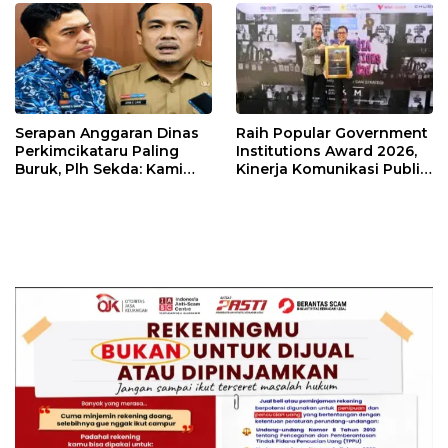
Kebangsaan.
Serapan Anggaran Dinas
Raih Popular Government
Perkimcikataru Paling
Institutions Award 2026,
Buruk, Plh Sekda: Kami
Kinerja Komunikasi Publik
Sarankan Dievaluasi
Kementerian ATR/BPN
Kembali Diakui