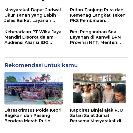
Infrastruktur
SARANG PENIPUAN YANG
SELALU DITUTUPI
Masyarakat Dapat Jadwal
Rutan Tanjung Pura dan
TENTANG SINDIKAT
Ukur Tanah yang Lebih
Kemenag Langkat Teken
PENIPU PENJUALAN EMAS
Jelas Berkat Layanan
PKS Pembinaan
Pengukuran Terjadwal
Kerohanian Warga Binaan
Keberadaan PT Wika Jaya
Beri Pengarahan Soal
Mandiri Disorot dalam
Layanan di Kanwil BPN
Audiensi Aliansi SJG
Provinsi NTT, Menteri
Bersama DPRD Langkat
Nusron: Gunakan Sudut
Pandang Masyarakat
Rekomendasi untuk kamu
Ditreskrimsus Polda Kepri
Kapolres Binjai ajak PJU
Bagikan dan Pasang
Safari Salat Jumat
Bendera Merah Putih
Bersama Masyarakat di
Bersama Masyarakat,
Masjid Agung Kota Binjai
Perkuat Semangat