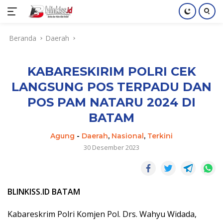
Langsung
Beranda
Daerah
ke
konten
KABARESKIRIM POLRI CEK
LANGSUNG POS TERPADU DAN
POS PAM NATARU 2024 DI
BATAM
Agung
-
Daerah
,
Nasional
,
Terkini
30 Desember 2023
BLINKISS.ID BATAM
Kabareskrim Polri Komjen Pol. Drs. Wahyu Widada,