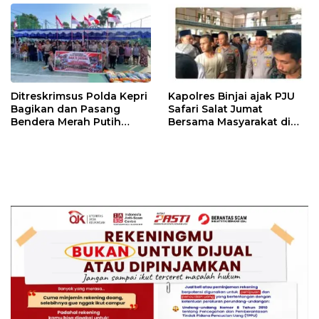
Pelayanan Primer
Ditreskrimsus Polda Kepri
Kapolres Binjai ajak PJU
Bagikan dan Pasang
Safari Salat Jumat
Bendera Merah Putih
Bersama Masyarakat di
Bersama Masyarakat,
Masjid Agung Kota Binjai
Perkuat Semangat
Kebangsaan.