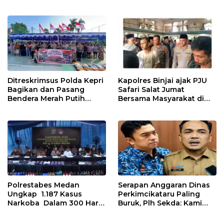
Dirasakan Masyarakat
Pembangunan Rusun
Lewat Peningkatan
Polres Tapanuli Tengah
Pelayanan Primer
Ditreskrimsus Polda Kepri
Kapolres Binjai ajak PJU
Bagikan dan Pasang
Safari Salat Jumat
Bendera Merah Putih
Bersama Masyarakat di
Bersama Masyarakat,
Masjid Agung Kota Binjai
Perkuat Semangat
Kebangsaan.
Polrestabes Medan
Serapan Anggaran Dinas
Ungkap 1.187 Kasus
Perkimcikataru Paling
Narkoba Dalam 300 Hari
Buruk, Plh Sekda: Kami
dan Musnahkan Puluhan
Sarankan Dievaluasi
Kg. Barang Bukti