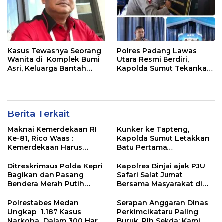
Kasus Tewasnya Seorang
Polres Padang Lawas
Wanita di Komplek Bumi
Utara Resmi Berdiri,
Asri, Keluarga Bantah
Kapolda Sumut Tekankan
WLG Mati Bunuh Diri..
Pelayanan Humanis dan
Penambahan Personel
Berita Terkait
Maknai Kemerdekaan RI
Kunker ke Tapteng,
Ke-81, Rico Waas :
Kapolda Sumut Letakkan
Kemerdekaan Harus
Batu Pertama
Dirasakan Masyarakat
Pembangunan Rusun
Lewat Peningkatan
Polres Tapanuli Tengah
Ditreskrimsus Polda Kepri
Kapolres Binjai ajak PJU
Pelayanan Primer
Bagikan dan Pasang
Safari Salat Jumat
Bendera Merah Putih
Bersama Masyarakat di
Bersama Masyarakat,
Masjid Agung Kota Binjai
Perkuat Semangat
Polrestabes Medan
Serapan Anggaran Dinas
Kebangsaan.
Ungkap 1.187 Kasus
Perkimcikataru Paling
Narkoba Dalam 300 Hari
Buruk, Plh Sekda: Kami