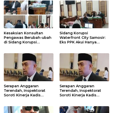
Kesaksian Konsultan
Sidang Korupsi
Pengawas Berubah-ubah
Waterfront City Samosir:
di Sidang Korupsi
Eks PPK Akui Hanya
Waterfront City Samosir
Lanjutkan Pekerjaan, KPA
Beberkan Pengawasan
Proyek
Serapan Anggaran
Serapan Anggaran
Terendah, Inspektorat
Terendah, Inspektorat
Soroti Kinerja Kadis
Soroti Kinerja Kadis
Perkimcikataru Medan
Perkimcikataru Medan