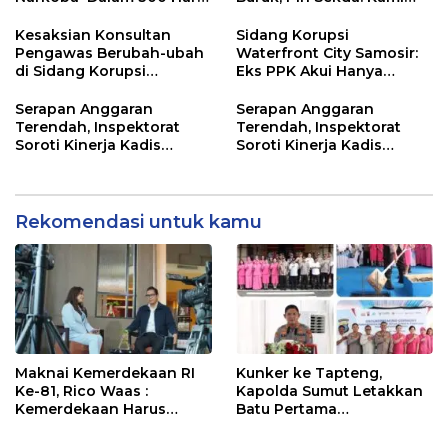
dan Musnahkan Puluhan
Sarankan Dievaluasi
Kg. Barang Bukti
Kesaksian Konsultan
Sidang Korupsi
Pengawas Berubah-ubah
Waterfront City Samosir:
di Sidang Korupsi
Eks PPK Akui Hanya
Waterfront City Samosir
Lanjutkan Pekerjaan, KPA
Beberkan Pengawasan
Serapan Anggaran
Serapan Anggaran
Proyek
Terendah, Inspektorat
Terendah, Inspektorat
Soroti Kinerja Kadis
Soroti Kinerja Kadis
Perkimcikataru Medan
Perkimcikataru Medan
Rekomendasi untuk kamu
Maknai Kemerdekaan RI
Kunker ke Tapteng,
Ke-81, Rico Waas :
Kapolda Sumut Letakkan
Kemerdekaan Harus
Batu Pertama
Dirasakan Masyarakat
Pembangunan Rusun
Lewat Peningkatan
Polres Tapanuli Tengah