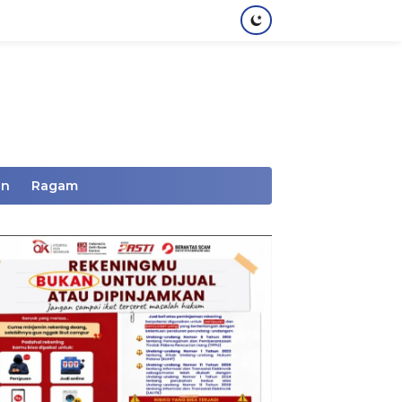
an
Ragam