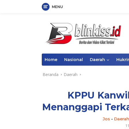
MENU
Langsung
ke
konten
Home
Nasional
Daerah
Hukr
Beranda
Daerah
KPPU Kanwil 
Menanggapi Terka
Jos
-
Daera
1