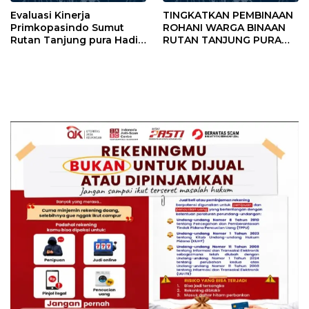
Evaluasi Kinerja
TINGKATKAN PEMBINAAN
Primkopasindo Sumut
ROHANI WARGA BINAAN
Rutan Tanjung pura Hadir
RUTAN TANJUNG PURA
via Daring Dorong Kinerja
TANDATANGANI PKS
dan Penguatan Koperasi
BERSAMA KEMENTERIAN
AGAMA KABUPATEN
LANGKAT