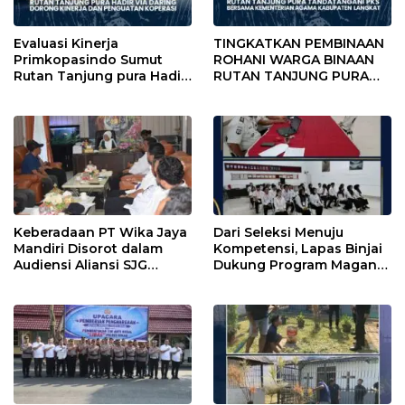
Evaluasi Kinerja
TINGKATKAN PEMBINAAN
Primkopasindo Sumut
ROHANI WARGA BINAAN
Rutan Tanjung pura Hadir
RUTAN TANJUNG PURA
via Daring Dorong Kinerja
TANDATANGANI PKS
dan Penguatan Koperasi
BERSAMA KEMENTERIAN
AGAMA KABUPATEN
LANGKAT
Keberadaan PT Wika Jaya
Dari Seleksi Menuju
Mandiri Disorot dalam
Kompetensi, Lapas Binjai
Audiensi Aliansi SJG
Dukung Program Magang
Bersama DPRD Langkat
Kemenaker