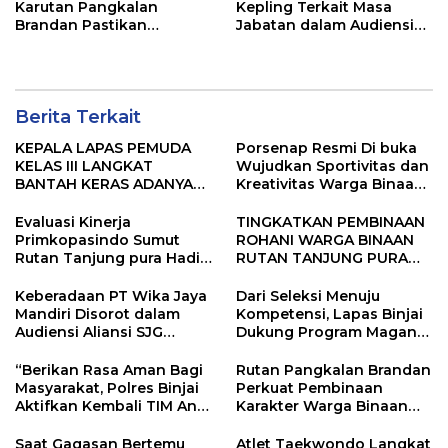
Karutan Pangkalan
Kepling Terkait Masa
Brandan Pastikan
Jabatan dalam Audiensi
Keamanan dan Layanan
Bersama DPRD Langkat
Tetap Prima
Berita Terkait
KEPALA LAPAS PEMUDA
Porsenap Resmi Di buka
KELAS III LANGKAT
Wujudkan Sportivitas dan
BANTAH KERAS ADANYA
Kreativitas Warga Binaan
SARANG PENIPUAN YANG
Lapas pemuda kelas lll
SELALU DITUTUPI
Langkat
Evaluasi Kinerja
TINGKATKAN PEMBINAAN
TENTANG SINDIKAT
Primkopasindo Sumut
ROHANI WARGA BINAAN
PENIPU PENJUALAN EMAS
Rutan Tanjung pura Hadir
RUTAN TANJUNG PURA
via Daring Dorong Kinerja
TANDATANGANI PKS
dan Penguatan Koperasi
BERSAMA KEMENTERIAN
Keberadaan PT Wika Jaya
Dari Seleksi Menuju
AGAMA KABUPATEN
Mandiri Disorot dalam
Kompetensi, Lapas Binjai
LANGKAT
Audiensi Aliansi SJG
Dukung Program Magang
Bersama DPRD Langkat
Kemenaker
“Berikan Rasa Aman Bagi
Rutan Pangkalan Brandan
Masyarakat, Polres Binjai
Perkuat Pembinaan
Aktifkan Kembali TIM Anti
Karakter Warga Binaan
Begal”
Melalui Budaya
Kebersihan
Saat Gagasan Bertemu
Atlet Taekwondo Langkat