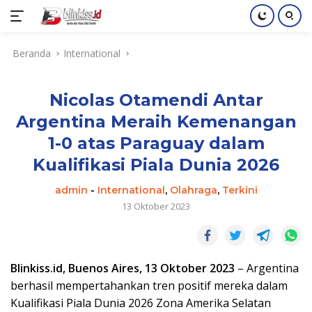
Langsung
Beranda
International
ke
konten
Nicolas Otamendi Antar
Argentina Meraih Kemenangan
1-0 atas Paraguay dalam
Kualifikasi Piala Dunia 2026
admin
-
International
,
Olahraga
,
Terkini
13 Oktober 2023
Blinkiss.id, Buenos Aires, 13 Oktober 2023
– Argentina
berhasil mempertahankan tren positif mereka dalam
Kualifikasi Piala Dunia 2026 Zona Amerika Selatan