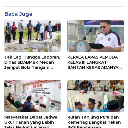
Baca Juga
Tak Lagi Tunggu Laporan,
KEPALA LAPAS PEMUDA
Dinas SDABMBK Medan
KELAS III LANGKAT
Jemput Bola Tangani
BANTAH KERAS ADANYA
Infrastruktur
SARANG PENIPUAN YANG
SELALU DITUTUPI
TENTANG SINDIKAT
PENIPU PENJUALAN EMAS
Masyarakat Dapat Jadwal
Rutan Tanjung Pura dan
Ukur Tanah yang Lebih
Kemenag Langkat Teken
Jelas Berkat Layanan
PKS Pembinaan