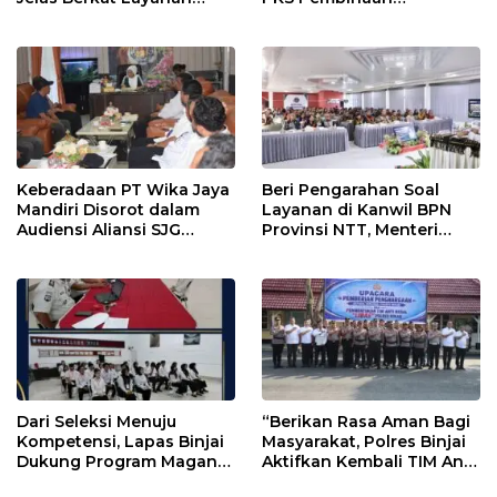
Pengukuran Terjadwal
Kerohanian Warga Binaan
Keberadaan PT Wika Jaya
Beri Pengarahan Soal
Mandiri Disorot dalam
Layanan di Kanwil BPN
Audiensi Aliansi SJG
Provinsi NTT, Menteri
Bersama DPRD Langkat
Nusron: Gunakan Sudut
Pandang Masyarakat
Dari Seleksi Menuju
“Berikan Rasa Aman Bagi
Kompetensi, Lapas Binjai
Masyarakat, Polres Binjai
Dukung Program Magang
Aktifkan Kembali TIM Anti
Kemenaker
Begal”