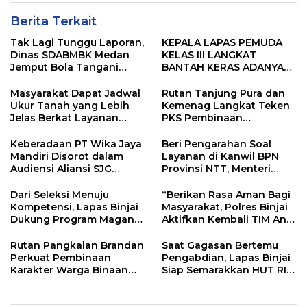
Berita Terkait
Tak Lagi Tunggu Laporan,
KEPALA LAPAS PEMUDA
Dinas SDABMBK Medan
KELAS III LANGKAT
Jemput Bola Tangani
BANTAH KERAS ADANYA
Infrastruktur
SARANG PENIPUAN YANG
SELALU DITUTUPI
Masyarakat Dapat Jadwal
Rutan Tanjung Pura dan
TENTANG SINDIKAT
Ukur Tanah yang Lebih
Kemenag Langkat Teken
PENIPU PENJUALAN EMAS
Jelas Berkat Layanan
PKS Pembinaan
Pengukuran Terjadwal
Kerohanian Warga Binaan
Keberadaan PT Wika Jaya
Beri Pengarahan Soal
Mandiri Disorot dalam
Layanan di Kanwil BPN
Audiensi Aliansi SJG
Provinsi NTT, Menteri
Bersama DPRD Langkat
Nusron: Gunakan Sudut
Pandang Masyarakat
Dari Seleksi Menuju
“Berikan Rasa Aman Bagi
Kompetensi, Lapas Binjai
Masyarakat, Polres Binjai
Dukung Program Magang
Aktifkan Kembali TIM Anti
Kemenaker
Begal”
Rutan Pangkalan Brandan
Saat Gagasan Bertemu
Perkuat Pembinaan
Pengabdian, Lapas Binjai
Karakter Warga Binaan
Siap Semarakkan HUT RI
Melalui Budaya
ke-81
Kebersihan