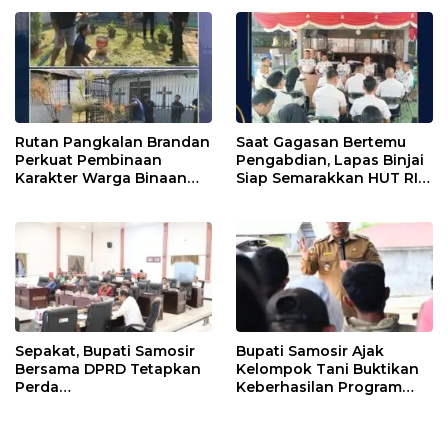
Rutan Pangkalan Brandan
Saat Gagasan Bertemu
Perkuat Pembinaan
Pengabdian, Lapas Binjai
Karakter Warga Binaan
Siap Semarakkan HUT RI
Melalui Budaya
ke-81
Kebersihan
Sepakat, Bupati Samosir
Bupati Samosir Ajak
Bersama DPRD Tetapkan
Kelompok Tani Buktikan
Perda
Keberhasilan Program
Pertanggungjawaban
Kolaborasi Sumut Berkah,
APBD 2025 dan Perda
5 Ton Bibit Kentang
Pengelolaan Sampah
Disalurkan