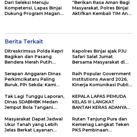
Dari Seleksi Menuju
“Berikan Rasa Aman Bagi
Kompetensi, Lapas Binjai
Masyarakat, Polres Binjai
Dukung Program Magang
Aktifkan Kembali TIM Anti
Kemenaker
Begal”
Berita Terkait
Ditreskrimsus Polda Kepri
Kapolres Binjai ajak PJU
Bagikan dan Pasang
Safari Salat Jumat
Bendera Merah Putih
Bersama Masyarakat di
Bersama Masyarakat,
Masjid Agung Kota Binjai
Perkuat Semangat
Serapan Anggaran Dinas
Raih Popular Government
Kebangsaan.
Perkimcikataru Paling
Institutions Award 2026,
Buruk, Plh Sekda: Kami
Kinerja Komunikasi Publik
Sarankan Dievaluasi
Kementerian ATR/BPN
Kembali Diakui
Tak Lagi Tunggu Laporan,
KEPALA LAPAS PEMUDA
Dinas SDABMBK Medan
KELAS III LANGKAT
Jemput Bola Tangani
BANTAH KERAS ADANYA
Infrastruktur
SARANG PENIPUAN YANG
SELALU DITUTUPI
Masyarakat Dapat Jadwal
Rutan Tanjung Pura dan
TENTANG SINDIKAT
Ukur Tanah yang Lebih
Kemenag Langkat Teken
PENIPU PENJUALAN EMAS
Jelas Berkat Layanan
PKS Pembinaan
Pengukuran Terjadwal
Kerohanian Warga Binaan