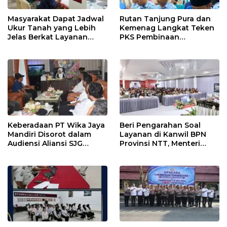
Masyarakat Dapat Jadwal
Rutan Tanjung Pura dan
Ukur Tanah yang Lebih
Kemenag Langkat Teken
Jelas Berkat Layanan
PKS Pembinaan
Pengukuran Terjadwal
Kerohanian Warga Binaan
Keberadaan PT Wika Jaya
Beri Pengarahan Soal
Mandiri Disorot dalam
Layanan di Kanwil BPN
Audiensi Aliansi SJG
Provinsi NTT, Menteri
Bersama DPRD Langkat
Nusron: Gunakan Sudut
Pandang Masyarakat