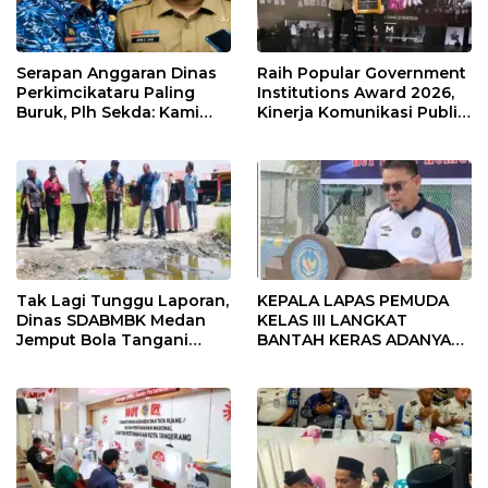
Serapan Anggaran Dinas
Raih Popular Government
Perkimcikataru Paling
Institutions Award 2026,
Buruk, Plh Sekda: Kami
Kinerja Komunikasi Publik
Sarankan Dievaluasi
Kementerian ATR/BPN
Kembali Diakui
Tak Lagi Tunggu Laporan,
KEPALA LAPAS PEMUDA
Dinas SDABMBK Medan
KELAS III LANGKAT
Jemput Bola Tangani
BANTAH KERAS ADANYA
Infrastruktur
SARANG PENIPUAN YANG
SELALU DITUTUPI
TENTANG SINDIKAT
PENIPU PENJUALAN EMAS