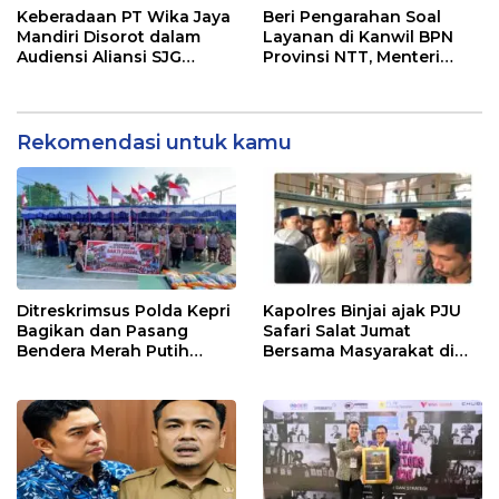
Keberadaan PT Wika Jaya
Beri Pengarahan Soal
Mandiri Disorot dalam
Layanan di Kanwil BPN
Audiensi Aliansi SJG
Provinsi NTT, Menteri
Bersama DPRD Langkat
Nusron: Gunakan Sudut
Pandang Masyarakat
Rekomendasi untuk kamu
Ditreskrimsus Polda Kepri
Kapolres Binjai ajak PJU
Bagikan dan Pasang
Safari Salat Jumat
Bendera Merah Putih
Bersama Masyarakat di
Bersama Masyarakat,
Masjid Agung Kota Binjai
Perkuat Semangat
Kebangsaan.