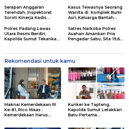
Lanjutkan Pekerjaan, KPA
Perkimcikataru Medan
Beberkan Pengawasan
Serapan Anggaran
Kasus Tewasnya Seorang
Proyek
Terendah, Inspektorat
Wanita di Komplek Bumi
Soroti Kinerja Kadis
Asri, Keluarga Bantah
Perkimcikataru Medan
WLG Mati Bunuh Diri..
Polres Padang Lawas
Satres Narkoba Polres
Utara Resmi Berdiri,
Asahan Amankan Pria
Kapolda Sumut Tekankan
Pengedar Sabu, Sita 19,60
Pelayanan Humanis dan
Gram Barang Bukti
Penambahan Personel
Rekomendasi untuk kamu
Maknai Kemerdekaan RI
Kunker ke Tapteng,
Ke-81, Rico Waas :
Kapolda Sumut Letakkan
Kemerdekaan Harus
Batu Pertama
Dirasakan Masyarakat
Pembangunan Rusun
Lewat Peningkatan
Polres Tapanuli Tengah