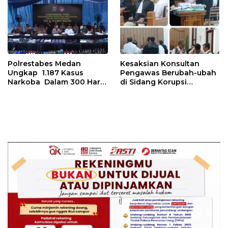
Pelayanan Primer
Polrestabes Medan
Kesaksian Konsultan
Ungkap 1.187 Kasus
Pengawas Berubah-ubah
Narkoba Dalam 300 Hari
di Sidang Korupsi
dan Musnahkan Puluhan
Waterfront City Samosir
Kg. Barang Bukti