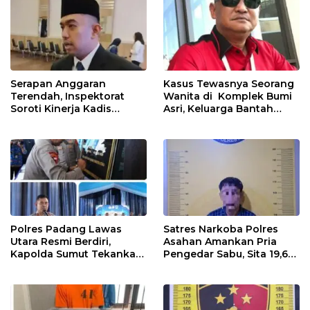
Proyek
Serapan Anggaran
Kasus Tewasnya Seorang
Terendah, Inspektorat
Wanita di Komplek Bumi
Soroti Kinerja Kadis
Asri, Keluarga Bantah
Perkimcikataru Medan
WLG Mati Bunuh Diri..
Polres Padang Lawas
Satres Narkoba Polres
Utara Resmi Berdiri,
Asahan Amankan Pria
Kapolda Sumut Tekankan
Pengedar Sabu, Sita 19,60
Pelayanan Humanis dan
Gram Barang Bukti
Penambahan Personel