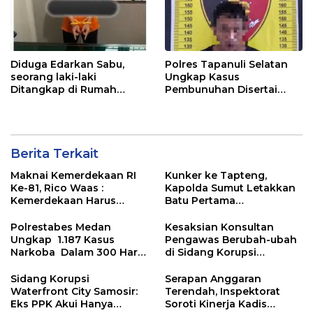
Diduga Edarkan Sabu,
Polres Tapanuli Selatan
seorang laki-laki
Ungkap Kasus
Ditangkap di Rumah
Pembunuhan Disertai
Kosong, Polisi Sita
Kekerasan Seksual
Timbangan Digital dan
terhadap Anak, Pelaku
Puluhan Plastik Klip
Ditangkap
Berita Terkait
Maknai Kemerdekaan RI
Kunker ke Tapteng,
Ke-81, Rico Waas :
Kapolda Sumut Letakkan
Kemerdekaan Harus
Batu Pertama
Dirasakan Masyarakat
Pembangunan Rusun
Lewat Peningkatan
Polres Tapanuli Tengah
Polrestabes Medan
Kesaksian Konsultan
Pelayanan Primer
Ungkap 1.187 Kasus
Pengawas Berubah-ubah
Narkoba Dalam 300 Hari
di Sidang Korupsi
dan Musnahkan Puluhan
Waterfront City Samosir
Kg. Barang Bukti
Sidang Korupsi
Serapan Anggaran
Waterfront City Samosir:
Terendah, Inspektorat
Eks PPK Akui Hanya
Soroti Kinerja Kadis