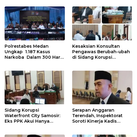
Lewat Peningkatan
Polres Tapanuli Tengah
Pelayanan Primer
Polrestabes Medan
Kesaksian Konsultan
Ungkap 1.187 Kasus
Pengawas Berubah-ubah
Narkoba Dalam 300 Hari
di Sidang Korupsi
dan Musnahkan Puluhan
Waterfront City Samosir
Kg. Barang Bukti
Sidang Korupsi
Serapan Anggaran
Waterfront City Samosir:
Terendah, Inspektorat
Eks PPK Akui Hanya
Soroti Kinerja Kadis
Lanjutkan Pekerjaan, KPA
Perkimcikataru Medan
Beberkan Pengawasan