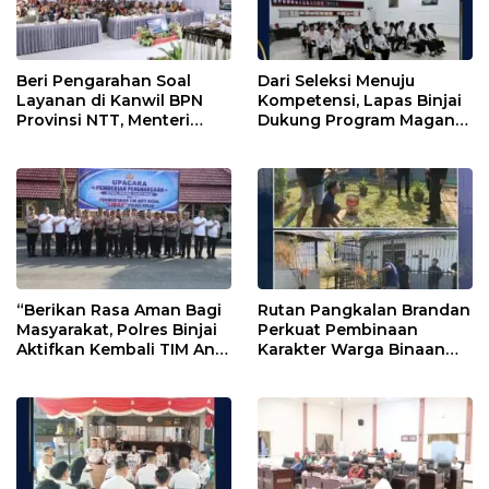
Beri Pengarahan Soal
Dari Seleksi Menuju
Layanan di Kanwil BPN
Kompetensi, Lapas Binjai
Provinsi NTT, Menteri
Dukung Program Magang
Nusron: Gunakan Sudut
Kemenaker
Pandang Masyarakat
“Berikan Rasa Aman Bagi
Rutan Pangkalan Brandan
Masyarakat, Polres Binjai
Perkuat Pembinaan
Aktifkan Kembali TIM Anti
Karakter Warga Binaan
Begal”
Melalui Budaya
Kebersihan