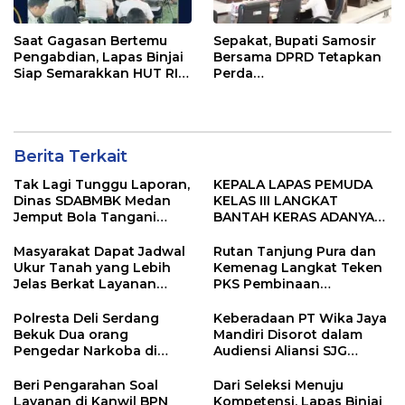
Saat Gagasan Bertemu
Sepakat, Bupati Samosir
Pengabdian, Lapas Binjai
Bersama DPRD Tetapkan
Siap Semarakkan HUT RI
Perda
ke-81
Pertanggungjawaban
APBD 2025 dan Perda
Pengelolaan Sampah
Berita Terkait
Tak Lagi Tunggu Laporan,
KEPALA LAPAS PEMUDA
Dinas SDABMBK Medan
KELAS III LANGKAT
Jemput Bola Tangani
BANTAH KERAS ADANYA
Infrastruktur
SARANG PENIPUAN YANG
SELALU DITUTUPI
Masyarakat Dapat Jadwal
Rutan Tanjung Pura dan
TENTANG SINDIKAT
Ukur Tanah yang Lebih
Kemenag Langkat Teken
PENIPU PENJUALAN EMAS
Jelas Berkat Layanan
PKS Pembinaan
Pengukuran Terjadwal
Kerohanian Warga Binaan
Polresta Deli Serdang
Keberadaan PT Wika Jaya
Bekuk Dua orang
Mandiri Disorot dalam
Pengedar Narkoba di
Audiensi Aliansi SJG
Pagar Merbau
Bersama DPRD Langkat
Beri Pengarahan Soal
Dari Seleksi Menuju
Layanan di Kanwil BPN
Kompetensi, Lapas Binjai