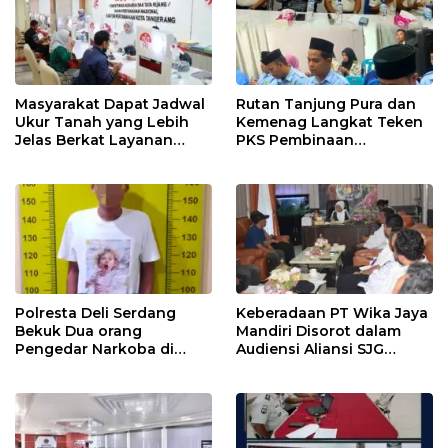
PENIPU PENJUALAN EMAS
Masyarakat Dapat Jadwal
Rutan Tanjung Pura dan
Ukur Tanah yang Lebih
Kemenag Langkat Teken
Jelas Berkat Layanan
PKS Pembinaan
Pengukuran Terjadwal
Kerohanian Warga Binaan
Polresta Deli Serdang
Keberadaan PT Wika Jaya
Bekuk Dua orang
Mandiri Disorot dalam
Pengedar Narkoba di
Audiensi Aliansi SJG
Pagar Merbau
Bersama DPRD Langkat