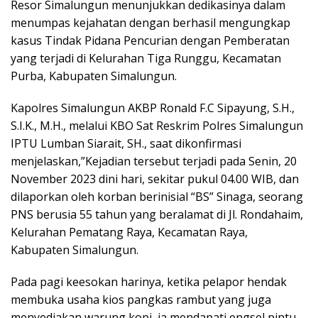
Resor Simalungun menunjukkan dedikasinya dalam
menumpas kejahatan dengan berhasil mengungkap
kasus Tindak Pidana Pencurian dengan Pemberatan
yang terjadi di Kelurahan Tiga Runggu, Kecamatan
Purba, Kabupaten Simalungun.
Kapolres Simalungun AKBP Ronald F.C Sipayung, S.H.,
S.I.K., M.H., melalui KBO Sat Reskrim Polres Simalungun
IPTU Lumban Siarait, SH., saat dikonfirmasi
menjelaskan,”Kejadian tersebut terjadi pada Senin, 20
November 2023 dini hari, sekitar pukul 04.00 WIB, dan
dilaporkan oleh korban berinisial “BS” Sinaga, seorang
PNS berusia 55 tahun yang beralamat di Jl. Rondahaim,
Kelurahan Pematang Raya, Kecamatan Raya,
Kabupaten Simalungun.
Pada pagi keesokan harinya, ketika pelapor hendak
membuka usaha kios pangkas rambut yang juga
menyediakan warung kopi, ia mendapati engsel pintu