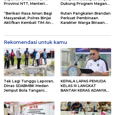
Provinsi NTT, Menteri
Dukung Program Magang
Nusron: Gunakan Sudut
Kemenaker
Pandang Masyarakat
“Berikan Rasa Aman Bagi
Rutan Pangkalan Brandan
Masyarakat, Polres Binjai
Perkuat Pembinaan
Aktifkan Kembali TIM Anti
Karakter Warga Binaan
Begal”
Melalui Budaya
Kebersihan
Rekomendasi untuk kamu
Tak Lagi Tunggu Laporan,
KEPALA LAPAS PEMUDA
Dinas SDABMBK Medan
KELAS III LANGKAT
Jemput Bola Tangani
BANTAH KERAS ADANYA
Infrastruktur
SARANG PENIPUAN YANG
SELALU DITUTUPI
TENTANG SINDIKAT
PENIPU PENJUALAN EMAS