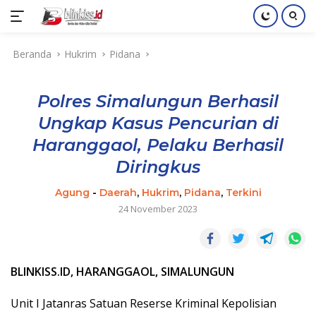
Langsung
Beranda
Hukrim
Pidana
ke
konten
Polres Simalungun Berhasil
Ungkap Kasus Pencurian di
Haranggaol, Pelaku Berhasil
Diringkus
Agung
-
Daerah
,
Hukrim
,
Pidana
,
Terkini
24 November 2023
BLINKISS.ID, HARANGGAOL, SIMALUNGUN
Unit I Jatanras Satuan Reserse Kriminal Kepolisian