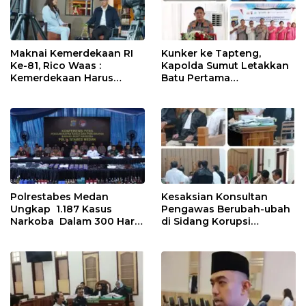
Maknai Kemerdekaan RI
Kunker ke Tapteng,
Ke-81, Rico Waas :
Kapolda Sumut Letakkan
Kemerdekaan Harus
Batu Pertama
Dirasakan Masyarakat
Pembangunan Rusun
Lewat Peningkatan
Polres Tapanuli Tengah
Pelayanan Primer
Polrestabes Medan
Kesaksian Konsultan
Ungkap 1.187 Kasus
Pengawas Berubah-ubah
Narkoba Dalam 300 Hari
di Sidang Korupsi
dan Musnahkan Puluhan
Waterfront City Samosir
Kg. Barang Bukti