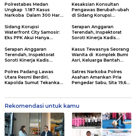
Lewat Peningkatan
Polres Tapanuli Tengah
Polrestabes Medan
Kesaksian Konsultan
Pelayanan Primer
Ungkap 1.187 Kasus
Pengawas Berubah-ubah
Narkoba Dalam 300 Hari
di Sidang Korupsi
dan Musnahkan Puluhan
Waterfront City Samosir
Kg. Barang Bukti
Sidang Korupsi
Serapan Anggaran
Waterfront City Samosir:
Terendah, Inspektorat
Eks PPK Akui Hanya
Soroti Kinerja Kadis
Lanjutkan Pekerjaan, KPA
Perkimcikataru Medan
Beberkan Pengawasan
Serapan Anggaran
Kasus Tewasnya Seorang
Proyek
Terendah, Inspektorat
Wanita di Komplek Bumi
Soroti Kinerja Kadis
Asri, Keluarga Bantah
Perkimcikataru Medan
WLG Mati Bunuh Diri..
Polres Padang Lawas
Satres Narkoba Polres
Utara Resmi Berdiri,
Asahan Amankan Pria
Kapolda Sumut Tekankan
Pengedar Sabu, Sita 19,60
Pelayanan Humanis dan
Gram Barang Bukti
Penambahan Personel
Rekomendasi untuk kamu