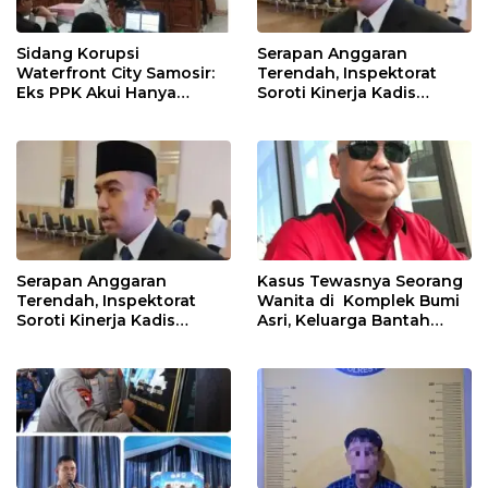
Sidang Korupsi
Serapan Anggaran
Waterfront City Samosir:
Terendah, Inspektorat
Eks PPK Akui Hanya
Soroti Kinerja Kadis
Lanjutkan Pekerjaan, KPA
Perkimcikataru Medan
Beberkan Pengawasan
Proyek
Serapan Anggaran
Kasus Tewasnya Seorang
Terendah, Inspektorat
Wanita di Komplek Bumi
Soroti Kinerja Kadis
Asri, Keluarga Bantah
Perkimcikataru Medan
WLG Mati Bunuh Diri..