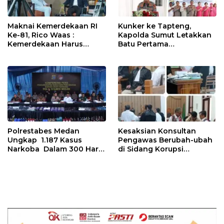
Maknai Kemerdekaan RI
Kunker ke Tapteng,
Ke-81, Rico Waas :
Kapolda Sumut Letakkan
Kemerdekaan Harus
Batu Pertama
Dirasakan Masyarakat
Pembangunan Rusun
Lewat Peningkatan
Polres Tapanuli Tengah
Pelayanan Primer
Polrestabes Medan
Kesaksian Konsultan
Ungkap 1.187 Kasus
Pengawas Berubah-ubah
Narkoba Dalam 300 Hari
di Sidang Korupsi
dan Musnahkan Puluhan
Waterfront City Samosir
Kg. Barang Bukti