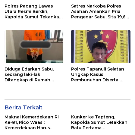
Polres Padang Lawas
Satres Narkoba Polres
Utara Resmi Berdiri,
Asahan Amankan Pria
Kapolda Sumut Tekankan
Pengedar Sabu, Sita 19,60
Pelayanan Humanis dan
Gram Barang Bukti
Penambahan Personel
Diduga Edarkan Sabu,
Polres Tapanuli Selatan
seorang laki-laki
Ungkap Kasus
Ditangkap di Rumah
Pembunuhan Disertai
Kosong, Polisi Sita
Kekerasan Seksual
Timbangan Digital dan
terhadap Anak, Pelaku
Puluhan Plastik Klip
Ditangkap
Berita Terkait
Maknai Kemerdekaan RI
Kunker ke Tapteng,
Ke-81, Rico Waas :
Kapolda Sumut Letakkan
Kemerdekaan Harus
Batu Pertama
Dirasakan Masyarakat
Pembangunan Rusun