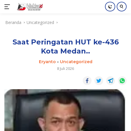
Langsung
Beranda
Uncategorized
ke
konten
Saat Peringatan HUT ke-436
Kota Medan..
Eryanto
-
Uncategorized
8 Juli 2026