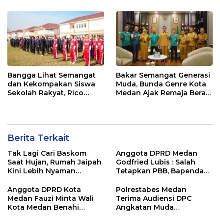
48 Jam, Terduga Pelaku
Tertinggi Pria Dalam
Ditangkap
Keluarga
Bangga Lihat Semangat
Bakar Semangat Generasi
dan Kekompakan Siswa
Muda, Bunda Genre Kota
Sekolah Rakyat, Rico
Medan Ajak Remaja Berani
Waas: Kini Mereka Berani
Ambil Sikap Demi Masa
Bermimpi Besar
Depan
Berita Terkait
Tak Lagi Cari Baskom
Anggota DPRD Medan
Saat Hujan, Rumah Jaipah
Godfried Lubis : Salah
Kini Lebih Nyaman
Tetapkan PBB, Bapenda
Ditempati
Medan Wajib Ganti Rugi
dan Bayar Denda ke Wajib
Anggota DPRD Kota
Polrestabes Medan
Pajak
Medan Fauzi Minta Wali
Terima Audiensi DPC
Kota Medan Benahi
Angkatan Muda
Lampu Jalan dan Sistem
Sisingamangaraja XII,