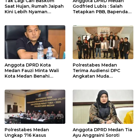
Tak Lagi Cari Baskom
Anggota DPRD Medan
Saat Hujan, Rumah Jaipah
Godfried Lubis : Salah
Kini Lebih Nyaman
Tetapkan PBB, Bapenda
Ditempati
Medan Wajib Ganti Rugi
dan Bayar Denda ke Wajib
Pajak
Anggota DPRD Kota
Polrestabes Medan
Medan Fauzi Minta Wali
Terima Audiensi DPC
Kota Medan Benahi
Angkatan Muda
Lampu Jalan dan Sistem
Sisingamangaraja XII,
Parkir
Perkuat Sinergitas Jaga
Kamtibmas
Polrestabes Medan
Anggota DPRD Medan Tia
Ungkap 716 Kasus
Ayu Anggraini Soroti