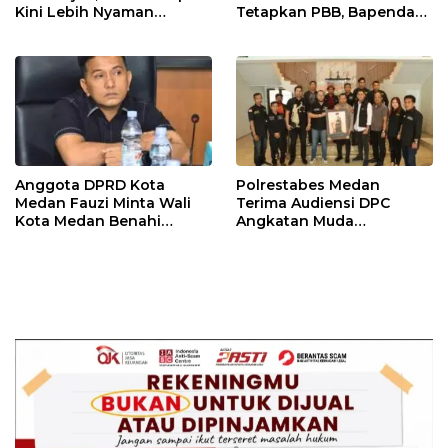
Kini Lebih Nyaman
Tetapkan PBB, Bapenda
Ditempati
Medan Wajib Ganti Rugi
dan Bayar Denda ke Wajib
Pajak
Anggota DPRD Kota
Polrestabes Medan
Medan Fauzi Minta Wali
Terima Audiensi DPC
Kota Medan Benahi
Angkatan Muda
Lampu Jalan dan Sistem
Sisingamangaraja XII,
Parkir
Perkuat Sinergitas Jaga
Kamtibmas