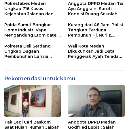
Parkir
Perkuat Sinergitas Jaga
Polrestabes Medan
Anggota DPRD Medan Tia
Kamtibmas
Ungkap 716 Kasus
Ayu Anggraini Soroti
Kejahatan Jalanan dan
Kondisi Ruang Sekolah
Hasil Operasi Pekat Toba
UPT SMP N 39 Medan
2026, 906 Tersangka
Polda Sumut Bongkar
Kurang dari 48 Jam, Polisi
Diamankan
Home Industri Vape
Tangkap Terduga
Mengandung Etomidate,
Pembunuh Hj. Nurliz,
Bahan Baku Diduga
Keluarga Sampaikan
Dipasok dari Kamboja
Apresiasi
Polresta Deli Serdang
Wali Kota Medan
Ungkap Dugaan
Dikukuhkan Jadi Duta
Pembunuhan Lansia
Penggerak Ayah Teladan,
dalam Waktu Kurang dari
Rico Waas: Jabatan
48 Jam, Terduga Pelaku
Tertinggi Pria Dalam
Ditangkap
Keluarga
Rekomendasi untuk kamu
Tak Lagi Cari Baskom
Anggota DPRD Medan
Saat Hujan, Rumah Jaipah
Godfried Lubis : Salah