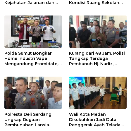
Kejahatan Jalanan dan
Kondisi Ruang Sekolah
Hasil Operasi Pekat Toba
UPT SMP N 39 Medan
2026, 906 Tersangka
Diamankan
Polda Sumut Bongkar
Kurang dari 48 Jam, Polisi
Home Industri Vape
Tangkap Terduga
Mengandung Etomidate,
Pembunuh Hj. Nurliz,
Bahan Baku Diduga
Keluarga Sampaikan
Dipasok dari Kamboja
Apresiasi
Polresta Deli Serdang
Wali Kota Medan
Ungkap Dugaan
Dikukuhkan Jadi Duta
Pembunuhan Lansia
Penggerak Ayah Teladan,
dalam Waktu Kurang dari
Rico Waas: Jabatan