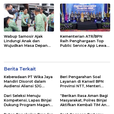
Peralihan Hak
Utara Resmi digelar 23-28
October 2026
Wabup Samosir Ajak
Kementerian ATR/BPN
Lindungi Anak dan
Raih Penghargaan Top
Wujudkan Masa Depan
Public Service App Lewat
Cerah di HAN ke-42
Aplikasi Sentuh Tanahku
Berita Terkait
Keberadaan PT Wika Jaya
Beri Pengarahan Soal
Mandiri Disorot dalam
Layanan di Kanwil BPN
Audiensi Aliansi SJG
Provinsi NTT, Menteri
Bersama DPRD Langkat
Nusron: Gunakan Sudut
Pandang Masyarakat
Dari Seleksi Menuju
“Berikan Rasa Aman Bagi
Kompetensi, Lapas Binjai
Masyarakat, Polres Binjai
Dukung Program Magang
Aktifkan Kembali TIM Anti
Kemenaker
Begal”