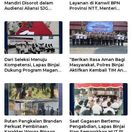
Mandiri Disorot dalam
Layanan di Kanwil BPN
Audiensi Aliansi SJG
Provinsi NTT, Menteri
Bersama DPRD Langkat
Nusron: Gunakan Sudut
Pandang Masyarakat
Dari Seleksi Menuju
“Berikan Rasa Aman Bagi
Kompetensi, Lapas Binjai
Masyarakat, Polres Binjai
Dukung Program Magang
Aktifkan Kembali TIM Anti
Kemenaker
Begal”
Rutan Pangkalan Brandan
Saat Gagasan Bertemu
Perkuat Pembinaan
Pengabdian, Lapas Binjai
Karakter Warga Binaan
Siap Semarakkan HUT RI