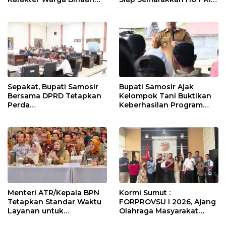
Melalui Budaya
ke-81
Kebersihan
Sepakat, Bupati Samosir
Bupati Samosir Ajak
Bersama DPRD Tetapkan
Kelompok Tani Buktikan
Perda
Keberhasilan Program
Pertanggungjawaban
Kolaborasi Sumut Berkah,
APBD 2025 dan Perda
5 Ton Bibit Kentang
Pengelolaan Sampah
Disalurkan
Menteri ATR/Kepala BPN
Kormi Sumut :
Tetapkan Standar Waktu
FORPROVSU I 2026, Ajang
Layanan untuk
Olahraga Masyarakat
Pengukuran Tanah dan
Terbesar di Sumatera