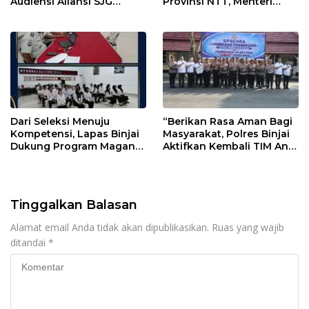
Audiensi Aliansi SJG
Provinsi NTT, Menteri
Bersama DPRD Langkat
Nusron: Gunakan Sudut
Pandang Masyarakat
Dari Seleksi Menuju
“Berikan Rasa Aman Bagi
Kompetensi, Lapas Binjai
Masyarakat, Polres Binjai
Dukung Program Magang
Aktifkan Kembali TIM Anti
Kemenaker
Begal”
Tinggalkan Balasan
Alamat email Anda tidak akan dipublikasikan.
Ruas yang wajib
ditandai
*