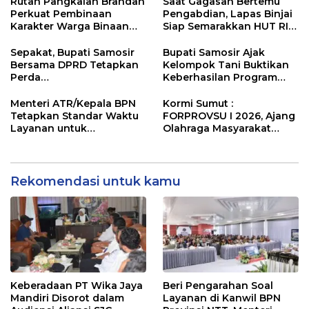
Rutan Pangkalan Brandan
Saat Gagasan Bertemu
Perkuat Pembinaan
Pengabdian, Lapas Binjai
Karakter Warga Binaan
Siap Semarakkan HUT RI
Melalui Budaya
ke-81
Kebersihan
Sepakat, Bupati Samosir
Bupati Samosir Ajak
Bersama DPRD Tetapkan
Kelompok Tani Buktikan
Perda
Keberhasilan Program
Pertanggungjawaban
Kolaborasi Sumut Berkah,
APBD 2025 dan Perda
5 Ton Bibit Kentang
Menteri ATR/Kepala BPN
Kormi Sumut :
Pengelolaan Sampah
Disalurkan
Tetapkan Standar Waktu
FORPROVSU I 2026, Ajang
Layanan untuk
Olahraga Masyarakat
Pengukuran Tanah dan
Terbesar di Sumatera
Peralihan Hak
Utara Resmi digelar 23-28
October 2026
Rekomendasi untuk kamu
Keberadaan PT Wika Jaya
Beri Pengarahan Soal
Mandiri Disorot dalam
Layanan di Kanwil BPN