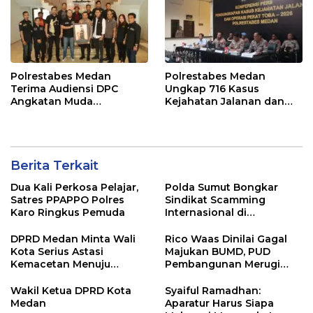
Polrestabes Medan
Polrestabes Medan
Terima Audiensi DPC
Ungkap 716 Kasus
Angkatan Muda
Kejahatan Jalanan dan
Sisingamangaraja XII,
Hasil Operasi Pekat Toba
Perkuat Sinergitas Jaga
2026, 906 Tersangka
Kamtibmas
Diamankan
Berita Terkait
Dua Kali Perkosa Pelajar,
Polda Sumut Bongkar
Satres PPAPPO Polres
Sindikat Scamming
Karo Ringkus Pemuda
Internasional di
Apartemen Medan,
Korban Rugi Rp6,7 Miliar
DPRD Medan Minta Wali
Rico Waas Dinilai Gagal
Kota Serius Astasi
Majukan BUMD, PUD
Kemacetan Menuju
Pembangunan Merugi
Medan Zoo
Setiap Tahun
Wakil Ketua DPRD Kota
Syaiful Ramadhan:
Medan
Aparatur Harus Siapa