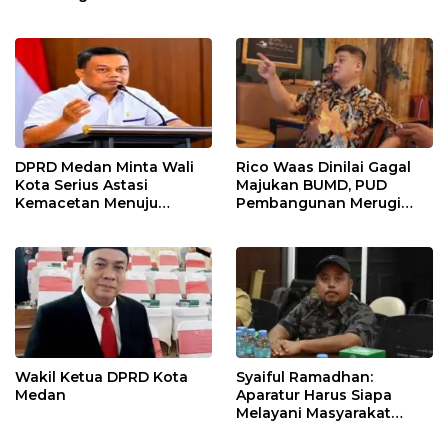
Apartemen Medan,
Korban Rugi Rp6,7 Miliar
DPRD Medan Minta Wali
Rico Waas Dinilai Gagal
Kota Serius Astasi
Majukan BUMD, PUD
Kemacetan Menuju
Pembangunan Merugi
Medan Zoo
Setiap Tahun
Wakil Ketua DPRD Kota
Syaiful Ramadhan:
Medan
Aparatur Harus Siapa
Melayani Masyarakat
Susah Maupun Senang