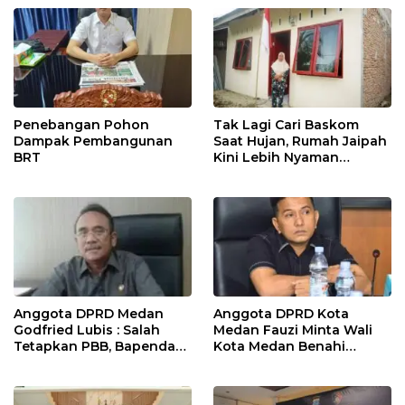
Penebangan Pohon
Tak Lagi Cari Baskom
Dampak Pembangunan
Saat Hujan, Rumah Jaipah
BRT
Kini Lebih Nyaman
Ditempati
Anggota DPRD Medan
Anggota DPRD Kota
Godfried Lubis : Salah
Medan Fauzi Minta Wali
Tetapkan PBB, Bapenda
Kota Medan Benahi
Medan Wajib Ganti Rugi
Lampu Jalan dan Sistem
dan Bayar Denda ke Wajib
Parkir
Pajak