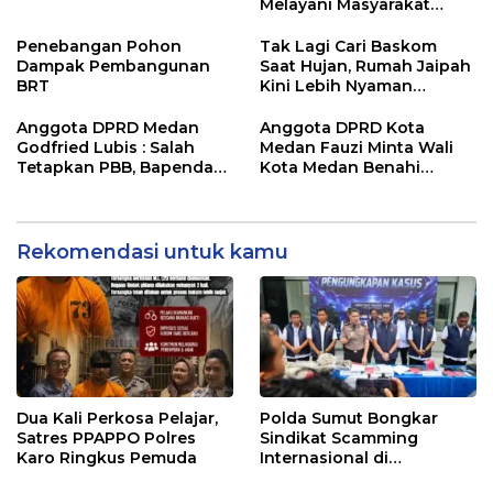
Melayani Masyarakat
Susah Maupun Senang
Penebangan Pohon
Tak Lagi Cari Baskom
Dampak Pembangunan
Saat Hujan, Rumah Jaipah
BRT
Kini Lebih Nyaman
Ditempati
Anggota DPRD Medan
Anggota DPRD Kota
Godfried Lubis : Salah
Medan Fauzi Minta Wali
Tetapkan PBB, Bapenda
Kota Medan Benahi
Medan Wajib Ganti Rugi
Lampu Jalan dan Sistem
dan Bayar Denda ke Wajib
Parkir
Pajak
Rekomendasi untuk kamu
Dua Kali Perkosa Pelajar,
Polda Sumut Bongkar
Satres PPAPPO Polres
Sindikat Scamming
Karo Ringkus Pemuda
Internasional di
Apartemen Medan,