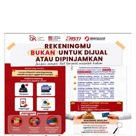
Polrestabes Medan
SARANG PENIPUAN YANG
Terapkan RJ
SELALU DITUTUPI
TENTANG SINDIKAT
PENIPU PENJUALAN EMAS