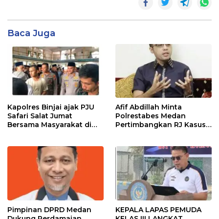
Baca Juga
Kapolres Binjai ajak PJU
Afif Abdillah Minta
Safari Salat Jumat
Polrestabes Medan
Bersama Masyarakat di
Pertimbangkan RJ Kasus
Masjid Agung Kota Binjai
AT dan Robin
Pimpinan DPRD Medan
KEPALA LAPAS PEMUDA
Dukung Perdamaian
KELAS III LANGKAT