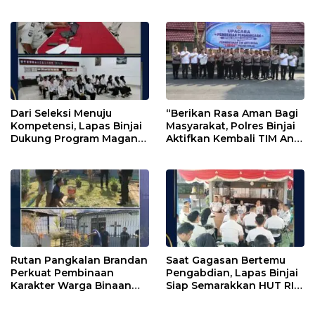
TANDATANGANI PKS
Bersama DPRD Langkat
BERSAMA KEMENTERIAN
AGAMA KABUPATEN
LANGKAT
Dari Seleksi Menuju
“Berikan Rasa Aman Bagi
Kompetensi, Lapas Binjai
Masyarakat, Polres Binjai
Dukung Program Magang
Aktifkan Kembali TIM Anti
Kemenaker
Begal”
Rutan Pangkalan Brandan
Saat Gagasan Bertemu
Perkuat Pembinaan
Pengabdian, Lapas Binjai
Karakter Warga Binaan
Siap Semarakkan HUT RI
Melalui Budaya
ke-81
Kebersihan