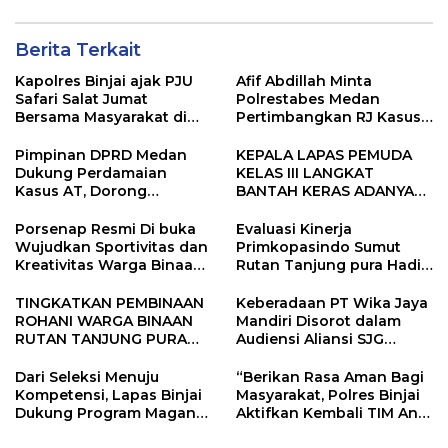
Berita Terkait
Kapolres Binjai ajak PJU
Afif Abdillah Minta
Safari Salat Jumat
Polrestabes Medan
Bersama Masyarakat di
Pertimbangkan RJ Kasus
Masjid Agung Kota Binjai
AT dan Robin
Pimpinan DPRD Medan
KEPALA LAPAS PEMUDA
Dukung Perdamaian
KELAS III LANGKAT
Kasus AT, Dorong
BANTAH KERAS ADANYA
Polrestabes Medan
SARANG PENIPUAN YANG
Terapkan RJ
SELALU DITUTUPI
Porsenap Resmi Di buka
Evaluasi Kinerja
TENTANG SINDIKAT
Wujudkan Sportivitas dan
Primkopasindo Sumut
PENIPU PENJUALAN EMAS
Kreativitas Warga Binaan
Rutan Tanjung pura Hadir
Lapas pemuda kelas lll
via Daring Dorong Kinerja
Langkat
dan Penguatan Koperasi
TINGKATKAN PEMBINAAN
Keberadaan PT Wika Jaya
ROHANI WARGA BINAAN
Mandiri Disorot dalam
RUTAN TANJUNG PURA
Audiensi Aliansi SJG
TANDATANGANI PKS
Bersama DPRD Langkat
BERSAMA KEMENTERIAN
Dari Seleksi Menuju
“Berikan Rasa Aman Bagi
AGAMA KABUPATEN
Kompetensi, Lapas Binjai
Masyarakat, Polres Binjai
LANGKAT
Dukung Program Magang
Aktifkan Kembali TIM Anti
Kemenaker
Begal”