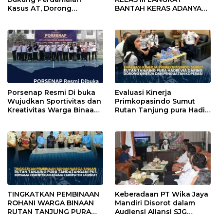
Kasus AT, Dorong
BANTAH KERAS ADANYA
Polrestabes Medan
SARANG PENIPUAN YANG
Terapkan RJ
SELALU DITUTUPI
TENTANG SINDIKAT
PENIPU PENJUALAN EMAS
Porsenap Resmi Di buka
Evaluasi Kinerja
Wujudkan Sportivitas dan
Primkopasindo Sumut
Kreativitas Warga Binaan
Rutan Tanjung pura Hadir
Lapas pemuda kelas lll
via Daring Dorong Kinerja
Langkat
dan Penguatan Koperasi
TINGKATKAN PEMBINAAN
Keberadaan PT Wika Jaya
ROHANI WARGA BINAAN
Mandiri Disorot dalam
RUTAN TANJUNG PURA
Audiensi Aliansi SJG