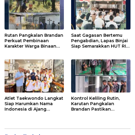
Rutan Pangkalan Brandan
Saat Gagasan Bertemu
Perkuat Pembinaan
Pengabdian, Lapas Binjai
Karakter Warga Binaan
Siap Semarakkan HUT RI
Melalui Budaya
ke-81
Kebersihan
Atlet Taekwondo Langkat
Kontrol Keliling Rutin,
Siap Harumkan Nama
Karutan Pangkalan
Indonesia di Ajang
Brandan Pastikan
Internasional G2 Asian
Keamanan dan Layanan
Tetap Prima