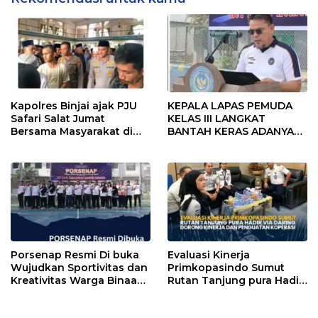
Kapolres Binjai ajak PJU
KEPALA LAPAS PEMUDA
Safari Salat Jumat
KELAS III LANGKAT
Bersama Masyarakat di
BANTAH KERAS ADANYA
Masjid Agung Kota Binjai
SARANG PENIPUAN YANG
SELALU DITUTUPI
TENTANG SINDIKAT
PENIPU PENJUALAN EMAS
Porsenap Resmi Di buka
Evaluasi Kinerja
Wujudkan Sportivitas dan
Primkopasindo Sumut
Kreativitas Warga Binaan
Rutan Tanjung pura Hadir
Lapas pemuda kelas lll
via Daring Dorong Kinerja
Langkat
dan Penguatan Koperasi