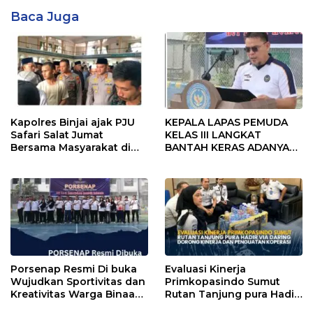
Baca Juga
Kapolres Binjai ajak PJU
KEPALA LAPAS PEMUDA
Safari Salat Jumat
KELAS III LANGKAT
Bersama Masyarakat di
BANTAH KERAS ADANYA
Masjid Agung Kota Binjai
SARANG PENIPUAN YANG
SELALU DITUTUPI
TENTANG SINDIKAT
PENIPU PENJUALAN EMAS
Porsenap Resmi Di buka
Evaluasi Kinerja
Wujudkan Sportivitas dan
Primkopasindo Sumut
Kreativitas Warga Binaan
Rutan Tanjung pura Hadir
Lapas pemuda kelas lll
via Daring Dorong Kinerja