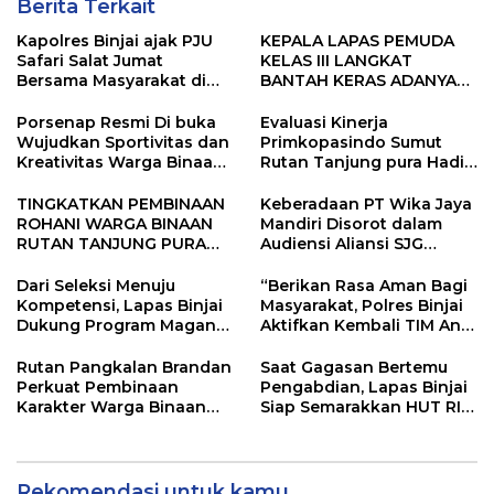
Berita Terkait
Kapolres Binjai ajak PJU
KEPALA LAPAS PEMUDA
Safari Salat Jumat
KELAS III LANGKAT
Bersama Masyarakat di
BANTAH KERAS ADANYA
Masjid Agung Kota Binjai
SARANG PENIPUAN YANG
SELALU DITUTUPI
Porsenap Resmi Di buka
Evaluasi Kinerja
TENTANG SINDIKAT
Wujudkan Sportivitas dan
Primkopasindo Sumut
PENIPU PENJUALAN EMAS
Kreativitas Warga Binaan
Rutan Tanjung pura Hadir
Lapas pemuda kelas lll
via Daring Dorong Kinerja
Langkat
dan Penguatan Koperasi
TINGKATKAN PEMBINAAN
Keberadaan PT Wika Jaya
ROHANI WARGA BINAAN
Mandiri Disorot dalam
RUTAN TANJUNG PURA
Audiensi Aliansi SJG
TANDATANGANI PKS
Bersama DPRD Langkat
BERSAMA KEMENTERIAN
Dari Seleksi Menuju
“Berikan Rasa Aman Bagi
AGAMA KABUPATEN
Kompetensi, Lapas Binjai
Masyarakat, Polres Binjai
LANGKAT
Dukung Program Magang
Aktifkan Kembali TIM Anti
Kemenaker
Begal”
Rutan Pangkalan Brandan
Saat Gagasan Bertemu
Perkuat Pembinaan
Pengabdian, Lapas Binjai
Karakter Warga Binaan
Siap Semarakkan HUT RI
Melalui Budaya
ke-81
Kebersihan
Rekomendasi untuk kamu