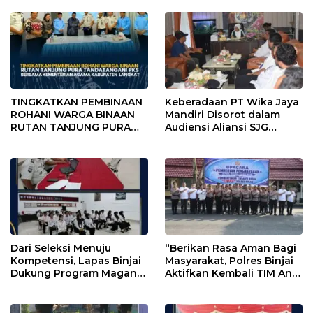
Langkat
dan Penguatan Koperasi
TINGKATKAN PEMBINAAN
Keberadaan PT Wika Jaya
ROHANI WARGA BINAAN
Mandiri Disorot dalam
RUTAN TANJUNG PURA
Audiensi Aliansi SJG
TANDATANGANI PKS
Bersama DPRD Langkat
BERSAMA KEMENTERIAN
AGAMA KABUPATEN
LANGKAT
Dari Seleksi Menuju
“Berikan Rasa Aman Bagi
Kompetensi, Lapas Binjai
Masyarakat, Polres Binjai
Dukung Program Magang
Aktifkan Kembali TIM Anti
Kemenaker
Begal”