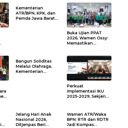
Kementerian
ATR/BPN, KPK, dan
Pemda Jawa Barat
Sepakati Kerja Sama
dalam Upaya
Buka Ujian PPAT
Pencegahan
2026, Wamen Ossy:
Korupsi serta
Memastikan
Penguatan Ekonomi
Layanan
Daerah
Pertanahan dari
PPAT yang
Bangun Soliditas
Kompeten,
Melalui Olahraga,
Profesional dan
Kementerian
Berintegritas
ATR/BPN
Berpartisipasi dalam
Perkuat
Turnamen Tenis
ara
Implementasi IKU
Piala Gubernur DKI
men
2025-2029, Sekjen
Jakarta 2026
rnur
ATR/BPN Tekankan
6
Keselarasan
Indikator Kinerja
Jelang Hari Anak
Wamen ATR/Waka
Pusat dan Daerah
Nasional 2026,
BPN: RTR dan RDTR
i
Ditjenpas Beri
Jadi Kompas