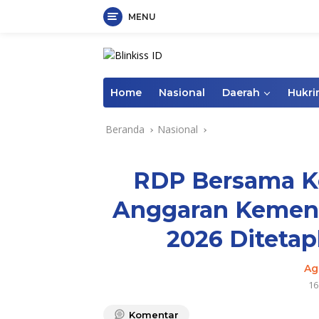
MENU
Langsung
ke
konten
Home
Nasional
Daerah
Hukr
Beranda
Nasional
RDP Bersama Ko
Anggaran Kemen
2026 Ditetap
Ag
16
Komentar