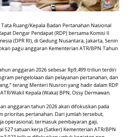
an Tata Ruang/Kepala Badan Pertanahan Nasional
apat Dengar Pendapat (RDP) bersama Komisi II
esia (DPR RI), di Gedung Nusantara, Jakarta, Senin
tetapkan pagu anggaran Kementerian ATR/BPN Tahun
un anggaran 2026 sebesar Rp9,499 triliun terdiri
gram pengelolaan dan pelayanan pertanahan, dan
ng,” terang Menteri Nusron yang hadir dalam RDP
) ATR/Wakil Kepala (Waka) BPN, Ossy Dermawan.
aan anggaran tahun 2026 akan difokuskan pada
 prioritas pertanahan. Dari jumlah tersebut,
nja operasional, termasuk pembayaran gaji,
l 527 satuan kerja (Satker) Kementerian ATR/BPN