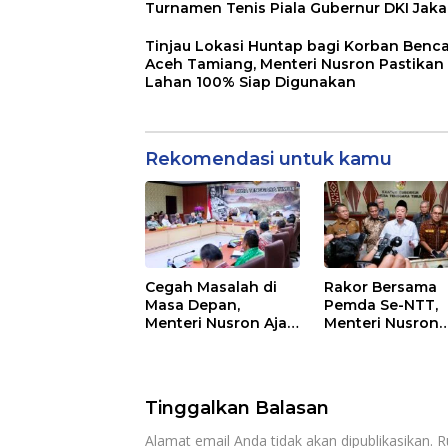
Turnamen Tenis Piala Gubernur DKI Jaka
2026
Tinjau Lokasi Huntap bagi Korban Benc
Aceh Tamiang, Menteri Nusron Pastikan
Lahan 100% Siap Digunakan
Rekomendasi untuk kamu
Cegah Masalah di
Rakor Bersama
Masa Depan,
Pemda Se-NTT,
Menteri Nusron Ajak
Menteri Nusron
Pemda Percepat
Minta Dukungan
Sertipikasi Tanah
Kepala Daerah
Rumah Ibadah di
Wujudkan
NTT
Transformasi
Tinggalkan Balasan
Layanan
Pertanahan
Alamat email Anda tidak akan dipublikasikan.
R