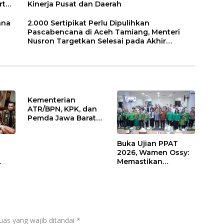
rta
Kinerja Pusat dan Daerah
ana
2.000 Sertipikat Perlu Dipulihkan
Pascabencana di Aceh Tamiang, Menteri
Nusron Targetkan Selesai pada Akhir
Desember
Kementerian
ATR/BPN, KPK, dan
Pemda Jawa Barat
Sepakati Kerja Sama
dalam Upaya
Buka Ujian PPAT
Pencegahan
2026, Wamen Ossy:
Korupsi serta
Memastikan
Penguatan Ekonomi
Layanan
Daerah
Pertanahan dari
PPAT yang
Kompeten,
Profesional dan
Berintegritas
uas yang wajib ditandai
*