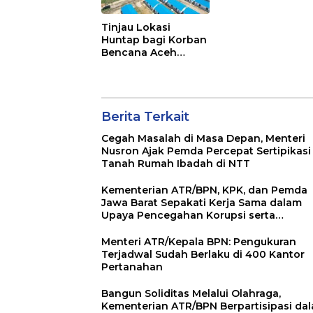
Aceh Tamiang,
Menteri Nusron
Tinjau Lokasi
Targetkan Seles
Huntap bagi Korban
pada Akhir
Bencana Aceh
Desember
Tamiang, Menteri
Nusron Pastikan
Lahan 100% Siap
Digunakan
Berita Terkait
Cegah Masalah di Masa Depan, Menteri
Nusron Ajak Pemda Percepat Sertipikasi
Tanah Rumah Ibadah di NTT
Kementerian ATR/BPN, KPK, dan Pemda
Jawa Barat Sepakati Kerja Sama dalam
Upaya Pencegahan Korupsi serta
Penguatan Ekonomi Daerah
Menteri ATR/Kepala BPN: Pengukuran
Terjadwal Sudah Berlaku di 400 Kantor
Pertanahan
Bangun Soliditas Melalui Olahraga,
Kementerian ATR/BPN Berpartisipasi da