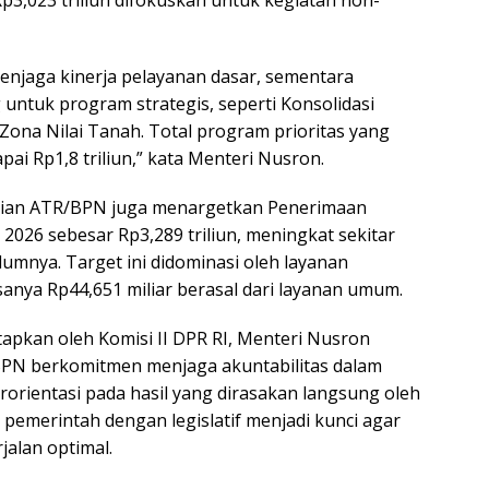
Rp3,023 triliun difokuskan untuk kegiatan non-
enjaga kinerja pelayanan dasar, sementara
untuk program strategis, seperti Konsolidasi
Zona Nilai Tanah. Total program prioritas yang
i Rp1,8 triliun,” kata Menteri Nusron.
rian ATR/BPN juga menargetkan Penerimaan
026 sebesar Rp3,289 triliun, meningkat sekitar
lumnya. Target ini didominasi oleh layanan
sisanya Rp44,651 miliar berasal dari layanan umum.
apkan oleh Komisi II DPR RI, Menteri Nusron
N berkomitmen menjaga akuntabilitas dalam
rientasi pada hasil yang dirasakan langsung oleh
 pemerintah dengan legislatif menjadi kunci agar
alan optimal.