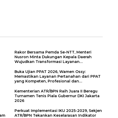
Semangat Anak
Pembangunan di
Binaan Bangun
Bali
ai
Masa Depan
Rakor Bersama Pemda Se-NTT, Menteri
Nusron Minta Dukungan Kepala Daerah
Wujudkan Transformasi Layanan
Pertanahan
Buka Ujian PPAT 2026, Wamen Ossy:
Memastikan Layanan Pertanahan dari PPAT
yang Kompeten, Profesional dan
Berintegritas
Kementerian ATR/BPN Raih Juara II Beregu
Turnamen Tenis Piala Gubernur DKI Jakarta
2026
Perkuat Implementasi IKU 2025-2029, Sekjen
lam
ATR/BPN Tekankan Keselarasan Indikator