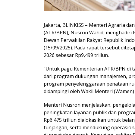
Jakarta, BLINKISS – Menteri Agraria d
(ATR/BPN), Nusron Wahid, menghadiri R
Dewan Perwakilan Rakyat Republik Indon
(15/09/2025). Pada rapat tersebut di
2026 sebesar Rp9,499 triliun.
“Untuk pagu Kementerian ATR/BPN di tah
dari program dukungan manajemen, pro
program penyelenggaraan penataan rua
didampingi oleh Wakil Menteri (Wamen
Menteri Nusron menjelaskan, pengelol
peningkatan layanan publik dan program
Rp6,475 triliun dialokasikan untuk bela
tunjangan, serta mendukung operasiona