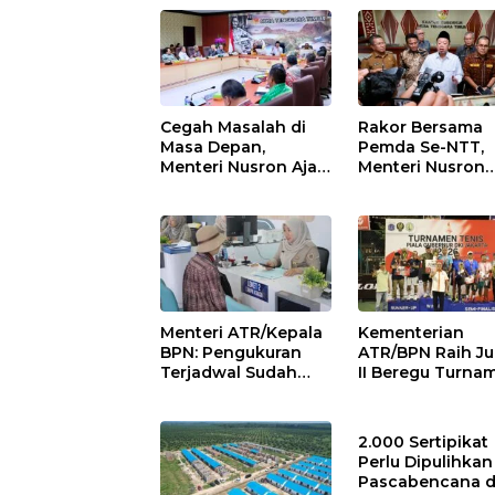
Cegah Masalah di
Rakor Bersama
Masa Depan,
Pemda Se-NTT,
Menteri Nusron Ajak
Menteri Nusron
Pemda Percepat
Minta Dukungan
Sertipikasi Tanah
Kepala Daerah
Rumah Ibadah di
Wujudkan
NTT
Transformasi
Layanan
Pertanahan
Menteri ATR/Kepala
Kementerian
BPN: Pengukuran
ATR/BPN Raih Ju
Terjadwal Sudah
II Beregu Turna
Berlaku di 400
Tenis Piala Gube
Kantor Pertanahan
DKI Jakarta 202
2.000 Sertipikat
Perlu Dipulihkan
Pascabencana d